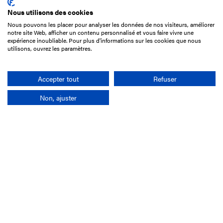
Nous utilisons des cookies
Nous pouvons les placer pour analyser les données de nos visiteurs, améliorer
15 Boulevard de Douaumont
notre site Web, afficher un contenu personnalisé et vous faire vivre une
75017 Paris
expérience inoubliable. Pour plus d'informations sur les cookies que nous
utilisons, ouvrez les paramètres.
01 49 10 20 29
Rechercher
Accepter tout
Refuser
Non, ajuster
L'entreprise
Mission France Galop
Gouvernance
Baromètre du Galop
Comptes sociaux
Comprendre les courses
Docuthèque
Métiers