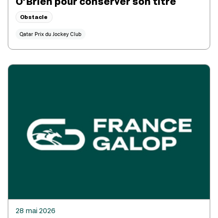
O’Brien pour conserver son titre
Obstacle
Qatar Prix du Jockey Club
28 mai 2026