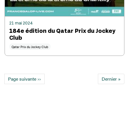
21 mai 2024
184e édition du Qatar Prix du Jockey
Club
Qatar Prix du Jockey Club
Pagination
Page suivante
››
Dernière
Dernier »
page