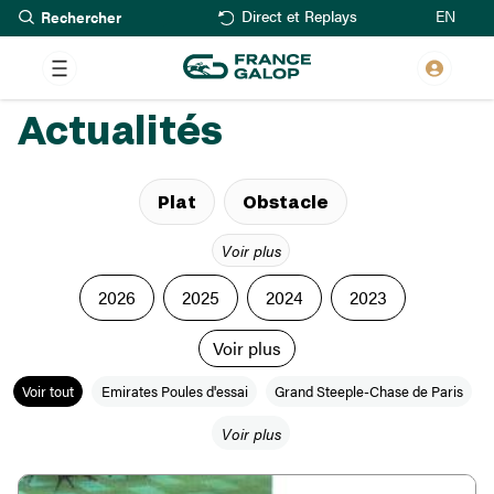
Rechercher
Aller
EN
Direct et Replays
au
contenu
principal
Actualités
Plat
Obstacle
Voir plus
2026
2025
2024
2023
Voir plus
Voir tout
Emirates Poules d'essai
Grand Steeple-Chase de Paris
Voir plus