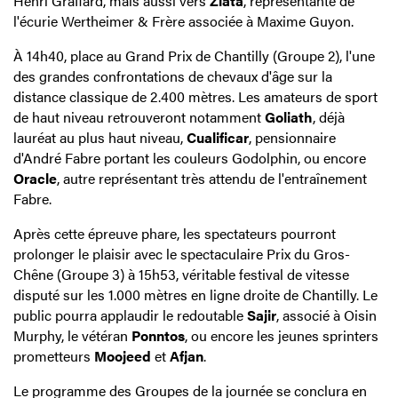
Henri Graffard, mais aussi vers
Zlata
, représentante de
l'écurie Wertheimer & Frère associée à Maxime Guyon.
À 14h40, place au Grand Prix de Chantilly (Groupe 2), l'une
des grandes confrontations de chevaux d'âge sur la
distance classique de 2.400 mètres. Les amateurs de sport
de haut niveau retrouveront notamment
Goliath
, déjà
lauréat au plus haut niveau,
Cualificar
, pensionnaire
d'André Fabre portant les couleurs Godolphin, ou encore
Oracle
, autre représentant très attendu de l'entraînement
Fabre.
Après cette épreuve phare, les spectateurs pourront
prolonger le plaisir avec le spectaculaire Prix du Gros-
Chêne (Groupe 3) à 15h53, véritable festival de vitesse
disputé sur les 1.000 mètres en ligne droite de Chantilly. Le
public pourra applaudir le redoutable
Sajir
, associé à Oisin
Murphy, le vétéran
Ponntos
, ou encore les jeunes sprinters
prometteurs
Moojeed
et
Afjan
.
Le programme des Groupes de la journée se conclura en