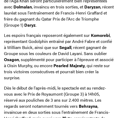
de l'Aga Khan seront particulièrement bien représentées
avec
Dolmalan
, invaincu en trois sorties, et
Daryzan
, récent
lauréat sous l'entraînement de Francis-Henri Graffard et
frère du gagnant du Qatar Prix de l’Arc de Triomphe
(Groupe 1)
Daryz
.
Les espoirs français reposeront également sur
Komorebi
,
représentant Godolphin entraîné par André Fabre et confié
à William Buick, ainsi que sur
Segall
, récent gagnant de
Groupe sous les couleurs de David Layani. Sans oublier
Oxagon
, supplémenté pour participer à l'épreuve et associé
à Oisin Murphy, ou encore
Pearled Majesty
, qui reste sur
trois victoires consécutives et pourrait bien créer la
surprise.
Dès le début de l'après-midi, le spectacle est au rendez-
vous avec le Prix de Royaumont (Groupe 3) à 14h05,
réservé aux pouliches de 3 ans sur 2.400 mètres. Les
regards seront notamment tournés vers
Behrayna
,
invaincue en deux sorties sous l'entraînement de Francis-