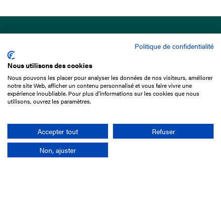
Politique de confidentialité
Nous utilisons des cookies
Nous pouvons les placer pour analyser les données de nos visiteurs, améliorer
15 Boulevard de Douaumont
notre site Web, afficher un contenu personnalisé et vous faire vivre une
75017 Paris
expérience inoubliable. Pour plus d'informations sur les cookies que nous
utilisons, ouvrez les paramètres.
01 49 10 20 29
Rechercher
Accepter tout
Refuser
Non, ajuster
L'entreprise
Mission France Galop
Gouvernance
Baromètre du Galop