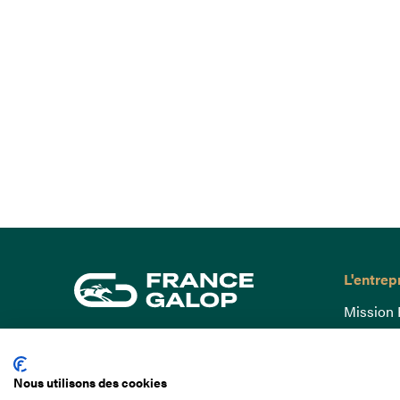
L'entrep
Mission 
Gouvern
15 Boulevard de Douaumont
Baromètr
75017 Paris
Nous utilisons des cookies
Comptes
01 49 10 20 29