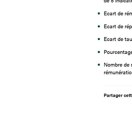
de 5 indicat
Ecart de rém
Ecart de rép
Ecart de tau
Pourcentage
Nombre de s
rémunération
Partager cett