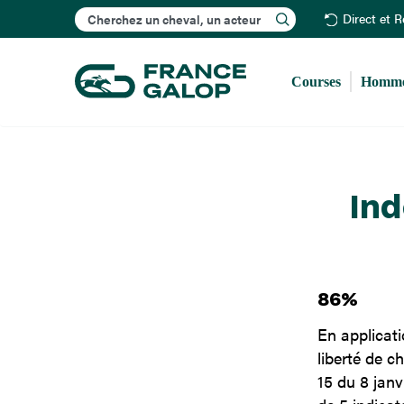
Rechercher
Direct et 
Courses
Homme
In
86%
En applicati
liberté de c
15 du 8 janv