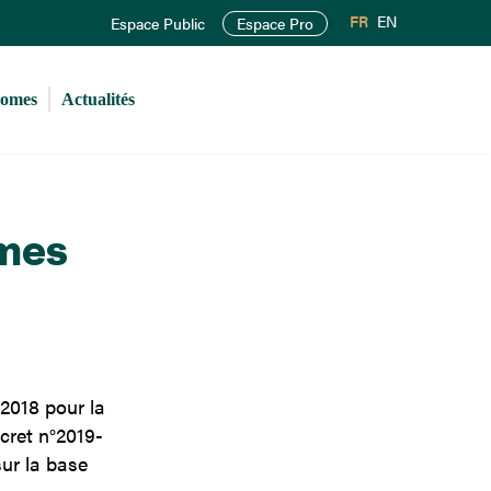
FR
EN
Espace Public
Espace Pro
romes
Actualités
mes
2018 pour la
écret n°2019-
sur la base