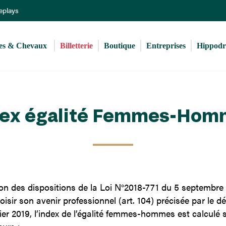
Aller
Replays
au
contenu
principal
s & Chevaux 
Billetterie
Boutique
Entreprises
Hippod
dex égalité Femmes-Hom
on des dispositions de la Loi N°2018-771 du 5 septembre 
hoisir son avenir professionnel (art. 104) précisée par le d
ier 2019, l’index de l’égalité femmes-hommes est calculé 