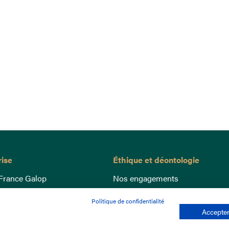
rise
Éthique et déontologie
France Galop
Nos engagements
ance
Lutte anti-dopage
Politique de confidentialité
e du Galop
Bien être equin
Accepter
 sociaux
Index Egalité Femmes-Hommes