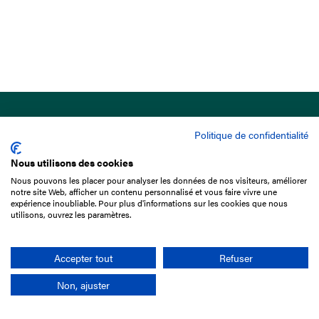
Politique de confidentialité
Nous utilisons des cookies
Nous pouvons les placer pour analyser les données de nos visiteurs, améliorer
15 Boulevard de Douaumont
notre site Web, afficher un contenu personnalisé et vous faire vivre une
75017 Paris
expérience inoubliable. Pour plus d'informations sur les cookies que nous
utilisons, ouvrez les paramètres.
01 49 10 20 29
Rechercher
Accepter tout
Refuser
Non, ajuster
L'entreprise