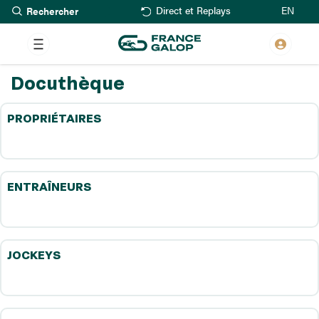
Rechercher
Aller
EN
Direct et Replays
au
contenu
principal
Docuthèque
PROPRIÉTAIRES
ENTRAÎNEURS
JOCKEYS