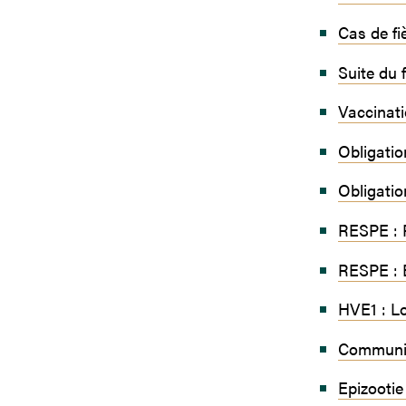
Cas de fi
Suite du
Vaccinat
Obligatio
Obligatio
RESPE : F
RESPE : B
HVE1 : Lo
Communiq
Epizootie