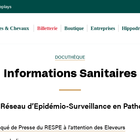
Aller
Replays
au
contenu
principal
s & Chevaux 
Billetterie
Boutique
Entreprises
Hippod
DOCUTHÈQUE
Informations Sanitaires
Réseau d’Epidémio-Surveillance en Path
ué de Presse du RESPE à l'attention des Eleveurs