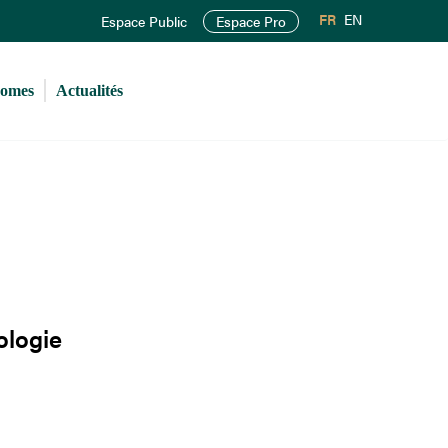
FR
EN
Espace Public
Espace Pro
romes
Actualités
ologie