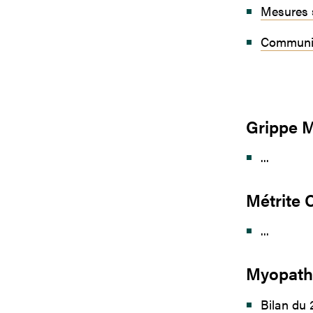
Mesures s
Communiq
Grippe M
...
Métrite 
...
Myopathi
Bilan du 