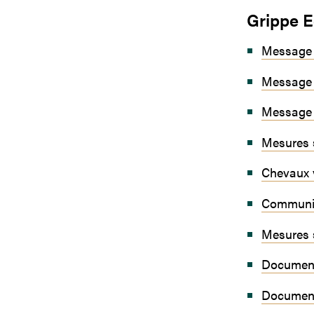
Grippe E
Message d
Message 
Message 
Mesures s
Chevaux v
Communiq
Mesures s
Document 
Document 