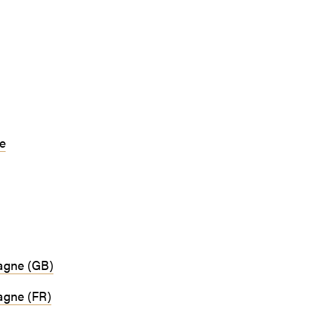
e
tagne (GB)
agne (FR)