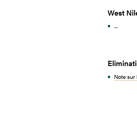
West Nile
...
Eliminat
Note sur 