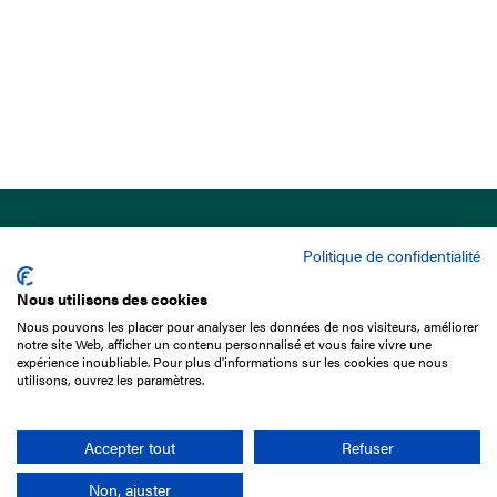
Politique de confidentialité
Nous utilisons des cookies
Nous pouvons les placer pour analyser les données de nos visiteurs, améliorer
15 Boulevard de Douaumont
notre site Web, afficher un contenu personnalisé et vous faire vivre une
75017 Paris
expérience inoubliable. Pour plus d'informations sur les cookies que nous
utilisons, ouvrez les paramètres.
01 49 10 20 29
Rechercher
Accepter tout
Refuser
Non, ajuster