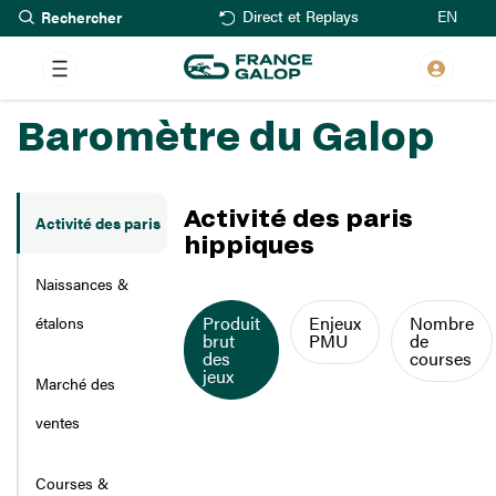
Rechercher
Aller
EN
Direct et Replays
au
contenu
principal
Baromètre du Galop
Activité des paris
Activité des paris
hippiques
Naissances &
Contenu
Produit
Enjeux
Nombre
étalons
brut
PMU
de
des
courses
jeux
Marché des
ventes
Tableaux regroupés
Courses &