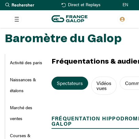
Rechercher
Aller
EN
Direct et Replays
au
contenu
principal
Baromètre du Galop
Fréquentations & audi
Activité des paris
Contenu
Naissances &
Spectateurs
Vidéos
Comm
vues
étalons
Marché des
Tableaux regroupés
FRÉQUENTATION HIPPODROM
ventes
GALOP
Courses &