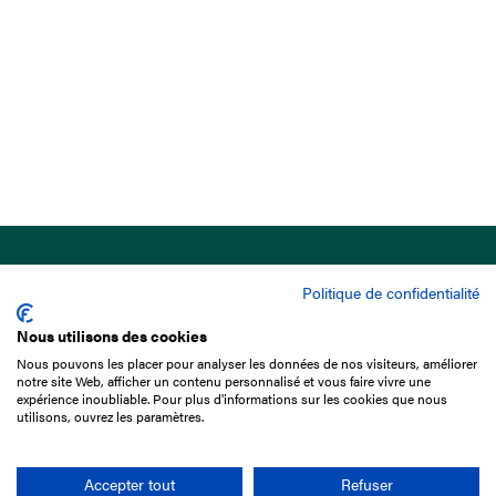
Politique de confidentialité
Nous utilisons des cookies
Nous pouvons les placer pour analyser les données de nos visiteurs, améliorer
15 Boulevard de Douaumont
notre site Web, afficher un contenu personnalisé et vous faire vivre une
75017 Paris
expérience inoubliable. Pour plus d'informations sur les cookies que nous
utilisons, ouvrez les paramètres.
01 49 10 20 29
Rechercher
Accepter tout
Refuser