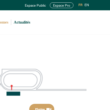
FR
EN
Espace Public
Espace Pro
romes
Actualités
Photos