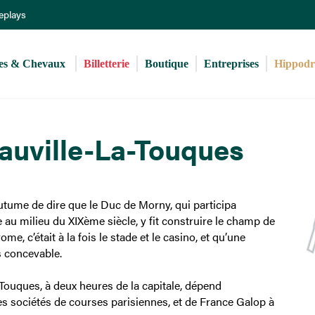
Aller
Replays
au
contenu
principal
s & Chevaux 
Billetterie
Boutique
Entreprises
Hippod
uville-La-Touques
utume de dire que le Duc de Morny, qui participa
e au milieu du XIXème siècle, y fit construire le champ de
ome, c’était à la fois le stade et le casino, et qu’une
s concevable.
Touques, à deux heures de la capitale, dépend
s sociétés de courses parisiennes, et de France Galop à