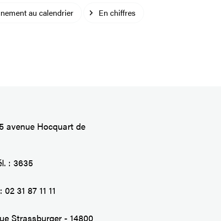
nement au calendrier
En chiffres
45 avenue Hocquart de
l. : 3635
 :
02 31 87 11 11
nue Strassburger - 14800