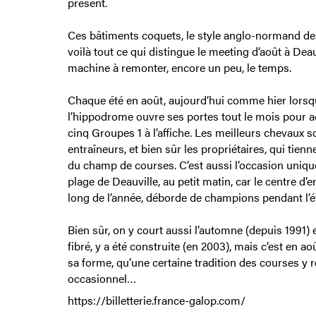
présent.
Ces bâtiments coquets, le style anglo-normand des
voilà tout ce qui distingue le meeting d’août à Deauv
machine à remonter, encore un peu, le temps.
Chaque été en août, aujourd’hui comme hier lorsqu
l’hippodrome ouvre ses portes tout le mois pour 
cinq Groupes 1 à l’affiche. Les meilleurs chevaux so
entraîneurs, et bien sûr les propriétaires, qui tien
du champ de courses. C’est aussi l’occasion unique
plage de Deauville, au petit matin, car le centre d’
long de l’année, déborde de champions pendant l’é
Bien sûr, on y court aussi l’automne (depuis 1991) e
fibré, y a été construite (en 2003), mais c’est en 
sa forme, qu’une certaine tradition des courses y 
occasionnel…
https://billetterie.france-galop.com/