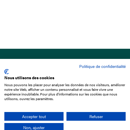
Politique de confidentialité
Nous utilisons des cookies
Nous pouvons les placer pour analyser les données de nos visiteurs, améliorer
15 Boulevard de Douaumont
notre site Web, afficher un contenu personnalisé et vous faire vivre une
75017 Paris
expérience inoubliable. Pour plus d'informations sur les cookies que nous
utilisons, ouvrez les paramètres.
01 49 10 20 29
Rechercher
Accepter tout
Refuser
Non, ajuster