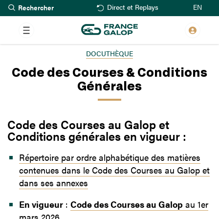
Rechercher
Aller
EN
Direct et Replays
au
contenu
principal
DOCUTHÈQUE
Code des Courses & Conditions
Générales
Code des Courses au Galop et
Conditions générales en vigueur :
Répertoire par ordre alphabétique des matières
contenues dans le Code des Courses au Galop et
dans ses annexes
En vigueur
:
Code des Courses au Galop
au 1er
mars 2026