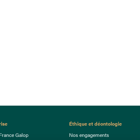
rise
Éthique et déontologie
France Galop
Nos engagements