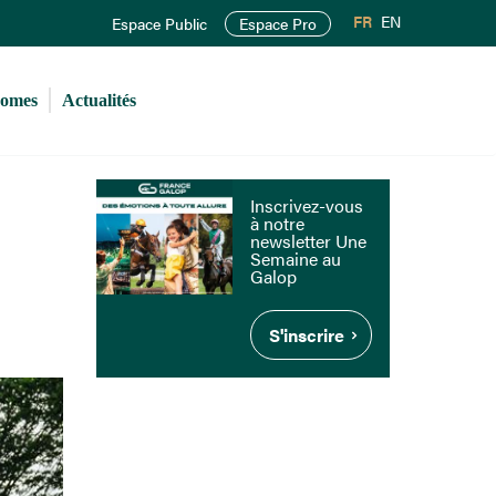
FR
EN
Espace Public
Espace Pro
romes
Actualités
Inscrivez-vous
à notre
newsletter Une
Semaine au
Galop
S'inscrire