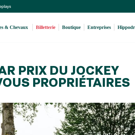
Aller
Replays
au
contenu
principal
s & Chevaux 
Billetterie
Boutique
Entreprises
Hippod
AR PRIX DU JOCKEY
VOUS PROPRIÉTAIRES