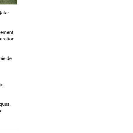
Qatar
înement
aration
née de
es
ques,
ne