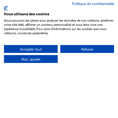
Politique de confidentialité
Nous utilisons des cookies
Nous pouvons les placer pour analyser les données de nos visiteurs, améliorer
15 Boulevard de Douaumont
notre site Web, afficher un contenu personnalisé et vous faire vivre une
75017 Paris
expérience inoubliable. Pour plus d'informations sur les cookies que nous
utilisons, ouvrez les paramètres.
01 49 10 20 29
Rechercher
Accepter tout
Refuser
Non, ajuster
L'entreprise
Mission France Galop
Gouvernance
Baromètre du Galop
Comptes sociaux
Comprendre les courses
Docuthèque