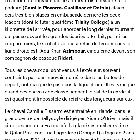
en amont du poteau final : les futurs trois chevaux sur le
podium (
Camille Pissarro, Cualificar et Detain
) étaient
déjà très bien placés en embuscade derrière les deux
leaders (dont le futur quatrième
Trinity College
) à un
kilomètre de l’arrivée, pour aborder le long dernier tournant
qui passe devant les grandes écuries… En fait, parmi les
cinq premiers, le seul cheval qui a refait du terrain dans la
ligne droite est l’Aga Khan
Azimpour
, cinquième devant son
compagnon de casaque
Ridari
.
Tous les chevaux qui sont venus à l’extérieur, souvent
contraints par leur mauvais numéro dans les boites de
départ, ont marqué le pas dans la ligne droite. Il est vrai que
quand des chevaux de classe tiennent le rail de la corde, il
est quasiment impossible de refaire des longueurs sur eux.
Le cheval Camille Pissarro est entraîné en Irlande, dans le
grand centre de Ballydoyle dirigé par Aidan O’Brien, mais il
aime beaucoup la France où il a glané ses meilleurs titres :
le Qatar Prix Jean-Luc Lagardère (Groupe 1) à l’âge de 2 ans
en octobre 2024 et une troisième place de l’Emirates Poule