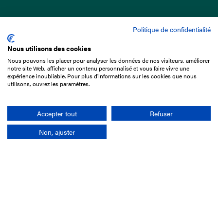
Politique de confidentialité
Nous utilisons des cookies
Nous pouvons les placer pour analyser les données de nos visiteurs, améliorer
15 Boulevard de Douaumont
notre site Web, afficher un contenu personnalisé et vous faire vivre une
75017 Paris
expérience inoubliable. Pour plus d'informations sur les cookies que nous
utilisons, ouvrez les paramètres.
01 49 10 20 29
Rechercher
Accepter tout
Refuser
Non, ajuster
L'entreprise
Mission France Galop
Gouvernance
Baromètre du Galop
Comptes sociaux
Comprendre les courses