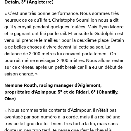
e
Detain, 3
(Angleterre)
« C'est une très bonne performance. Nous sommes très
heureux de ce qu'il fait. Christophe Soumillon nous a dit
qu'il y croyait pendant quelques foulées. Mais Ryan Moore
et le gagnant ont filé par le rail. Et ensuite le Godolphin est
venu lui prendre le meilleur pour la deuxième place. Detain
a de belles choses à vivre devant lui cette saison. La
distance de 2 000 mètres lui convient parfaitement. On
pourrait même envisager 2 400 mètres. Nous allons rester
sur ce créneau après un petit break car il a eu un début de
saison chargé. »
Nemone Routh, racing manager d’Aiglemont,
e
e
propriétaire d’Azimpour, 5
et de Ridari, 6
(Chantilly,
Oise)
« Nous sommes très contents d’Azimpour. Il n’était pas
avantagé par son numéro à la corde, mais il a réalisé une
très belle ligne droite. Il vient très fort à la fin, mais sans
doute un peu trop tard. Je pense que c’est le cheval à