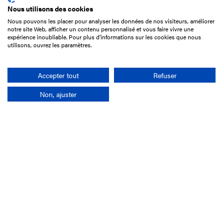
Nous utilisons des cookies
Nous pouvons les placer pour analyser les données de nos visiteurs, améliorer
15 Boulevard de Douaumont
notre site Web, afficher un contenu personnalisé et vous faire vivre une
75017 Paris
expérience inoubliable. Pour plus d'informations sur les cookies que nous
utilisons, ouvrez les paramètres.
01 49 10 20 29
Rechercher
Accepter tout
Refuser
Non, ajuster
L'entreprise
Mission France Galop
Gouvernance
Baromètre du Galop
Comptes sociaux
Comprendre les courses
Docuthèque
Métiers
Offres d'emploi