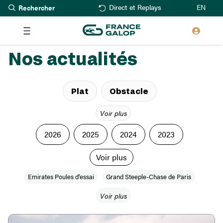
Rechercher
Aller
EN
Direct et Replays
au
contenu
principal
Nos actualités
Plat
Obstacle
Voir plus
2026
2025
2024
2023
Voir plus
Emirates Poules d'essai
Grand Steeple-Chase de Paris
Voir plus