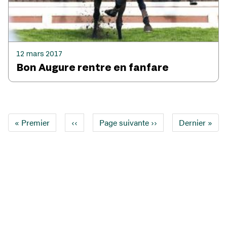
12 mars 2017
Bon Augure rentre en fanfare
Pagination
Première
« Premier
Page
‹‹
Page suivante
››
Dernière
Dernier »
page
précédente
page