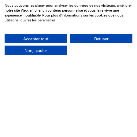
Nous pouvons les placer pour analyser les données de nos visiteurs, améliorer
15 Boulevard de Douaumont
notre site Web, afficher un contenu personnalisé et vous faire vivre une
75017 Paris
expérience inoubliable. Pour plus d'informations sur les cookies que nous
utilisons, ouvrez les paramètres.
01 49 10 20 29
Rechercher
Accepter tout
Refuser
Non, ajuster
L'entreprise
Mission France Galop
Gouvernance
Baromètre du Galop
Comptes sociaux
Comprendre les courses
Docuthèque
Métiers
Offres d'emploi