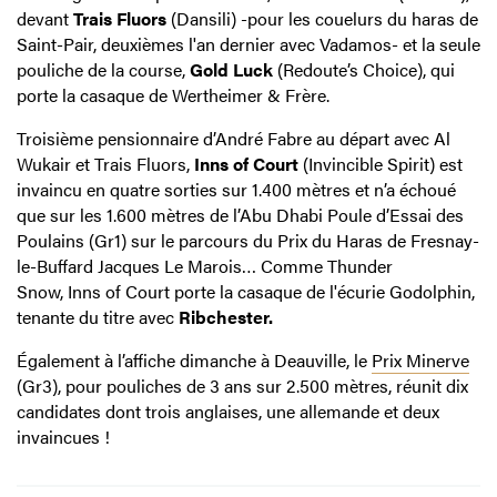
devant
Trais Fluors
(Dansili) -pour les couelurs du haras de
Saint-Pair, deuxièmes l'an dernier avec Vadamos- et la seule
pouliche de la course,
Gold Luck
(Redoute’s Choice), qui
porte la casaque de Wertheimer & Frère.
Troisième pensionnaire d’André Fabre au départ avec Al
Wukair et Trais Fluors,
Inns of Court
(Invincible Spirit) est
invaincu en quatre sorties sur 1.400 mètres et n’a échoué
que sur les 1.600 mètres de l’Abu Dhabi Poule d’Essai des
Poulains (Gr1) sur le parcours du Prix du Haras de Fresnay-
le-Buffard Jacques Le Marois… Comme Thunder
Snow, Inns of Court porte la casaque de l'écurie Godolphin,
tenante du titre avec
Ribchester.
Également à l’affiche dimanche à Deauville, le
Prix Minerve
(Gr3), pour pouliches de 3 ans sur 2.500 mètres, réunit dix
candidates dont trois anglaises, une allemande et deux
invaincues !