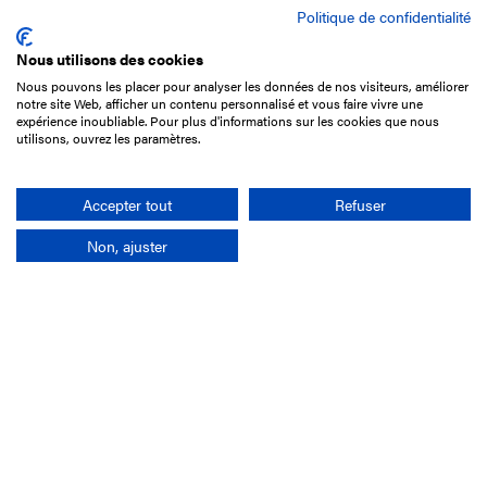
Politique de confidentialité
Nous utilisons des cookies
Nous pouvons les placer pour analyser les données de nos visiteurs, améliorer
15 Boulevard de Douaumont
notre site Web, afficher un contenu personnalisé et vous faire vivre une
75017 Paris
expérience inoubliable. Pour plus d'informations sur les cookies que nous
utilisons, ouvrez les paramètres.
01 49 10 20 29
Rechercher
Accepter tout
Refuser
Non, ajuster
L'entreprise
Mission France Galop
Gouvernance
Baromètre du Galop
Comptes sociaux
Comprendre les courses
Docuthèque