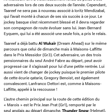
adversaires lors de ces deux succès de l’année. Cependant,
Taareef ne sera pas à nouveau associé à Ioritz Mendizabal,
qui l’avait monté à chacun de ses six succès à ce jour. Le
jockey basque s’est récemment blessé et il devra regarder
son compagnon de route évoluer sans lui. Jean-Bernard
Eyquem, qui lui a été associé une seule fois, a pris le relais.
Taareef a déjà battu
Al Wukair
(Dream Ahead) sur le même
parcours que celui de dimanche mais à Maisons-Laffitte
dans le Prix Messidor (Gr3). Cet adversaire, un des trois
pensionnaires du seul André Fabre au départ, peut avoir
progressé car il s’agissait pour lui d’une petite rentrée. Lui
aussi vient de changer de jockey puisque le premier pilote
de cette écurie qatarie, Gregory Benoist, est également
convalescent. Lanfranco Dettori est, comme à Maisons-
Laffitte, appelé à la rescousse !
L’autre chemin principal sur la route de cette édition du
« Marois » est le Prix Jean Prat (Gr1), remporté par le
seul anglais au départ dimanche,
Thunder Snow
(Helmet),