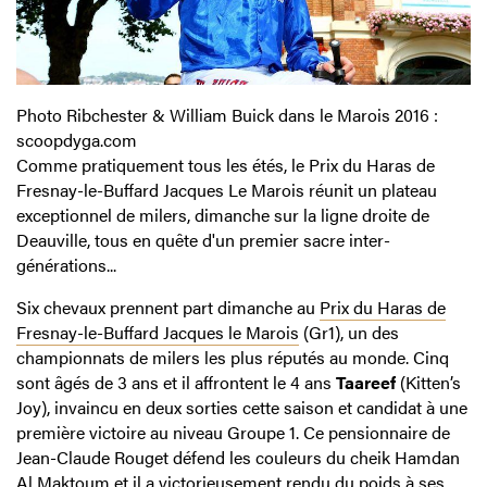
Photo Ribchester & William Buick dans le Marois 2016 :
scoopdyga.com
Comme pratiquement tous les étés, le Prix du Haras de
Fresnay-le-Buffard Jacques Le Marois réunit un plateau
exceptionnel de milers, dimanche sur la ligne droite de
Deauville, tous en quête d'un premier sacre inter-
générations...
Six chevaux prennent part dimanche au
Prix du Haras de
Fresnay-le-Buffard Jacques le Marois
(Gr1), un des
championnats de milers les plus réputés au monde. Cinq
sont âgés de 3 ans et il affrontent le 4 ans
Taareef
(Kitten’s
Joy), invaincu en deux sorties cette saison et candidat à une
première victoire au niveau Groupe 1. Ce pensionnaire de
Jean-Claude Rouget défend les couleurs du cheik Hamdan
Al Maktoum et il a victorieusement rendu du poids à ses