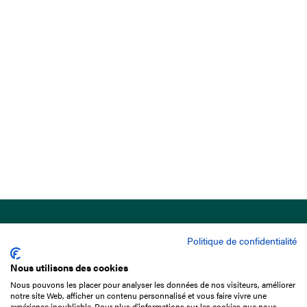
Politique de confidentialité
Nous utilisons des cookies
Nous pouvons les placer pour analyser les données de nos visiteurs, améliorer
15 Boulevard de Douaumont
notre site Web, afficher un contenu personnalisé et vous faire vivre une
75017 Paris
expérience inoubliable. Pour plus d'informations sur les cookies que nous