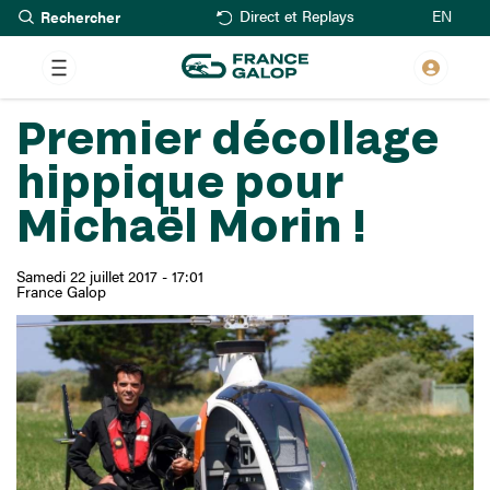
Rechercher
Aller
EN
Direct et Replays
au
contenu
principal
Premier décollage
hippique pour
Michaël Morin !
Samedi 22 juillet 2017 - 17:01
France Galop