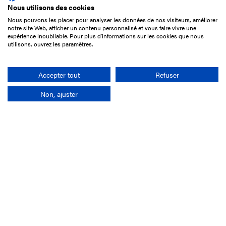
Nous utilisons des cookies
Nous pouvons les placer pour analyser les données de nos visiteurs, améliorer
15 Boulevard de Douaumont
notre site Web, afficher un contenu personnalisé et vous faire vivre une
75017 Paris
expérience inoubliable. Pour plus d'informations sur les cookies que nous
utilisons, ouvrez les paramètres.
01 49 10 20 29
Rechercher
Accepter tout
Refuser
Non, ajuster
L'entreprise
Mission France Galop
Gouvernance
Baromètre du Galop
Comptes sociaux
Comprendre les courses
Docuthèque
Métiers
Offres d'emploi