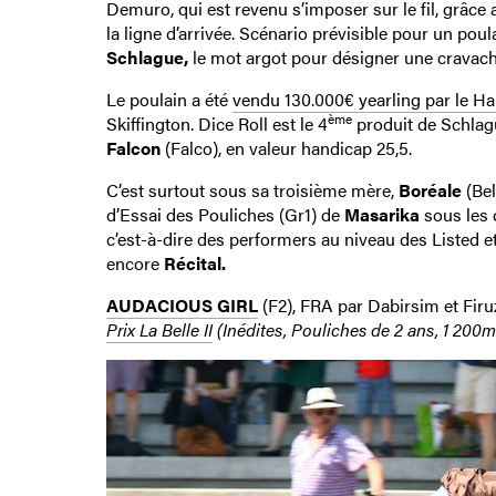
Demuro, qui est revenu s’imposer sur le fil, grâce 
la ligne d’arrivée. Scénario prévisible pour un poul
Schlague,
le mot argot pour désigner une cravach
Le poulain a été
vendu 130.000€ yearling par le H
ème
Skiffington. Dice Roll est le 4
produit de Schlagu
Falcon
(Falco), en valeur handicap 25,5.
C’est surtout sous sa troisième mère,
Boréale
(Bel
d’Essai des Pouliches (Gr1) de
Masarika
sous les 
c’est-à-dire des performers au niveau des Listed 
encore
Récital.
AUDACIOUS GIRL
(F2), FRA par Dabirsim et Fir
Prix La Belle II
(Inédites, Pouliches de 2 ans, 1 200m