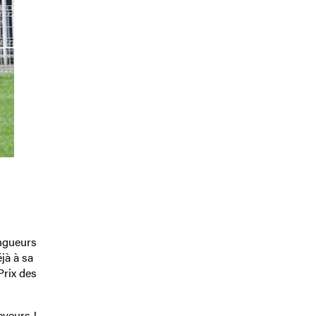
ngueurs
jà à sa
Prix des
eveurs !