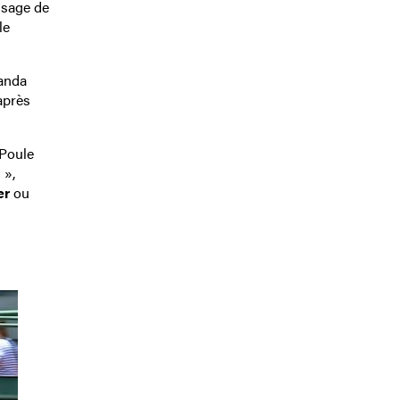
ssage de
le
anda
après
 Poule
 »,
er
ou