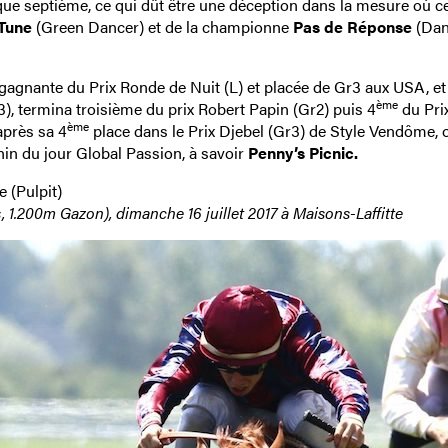
que septième, ce qui dût être une déception dans la mesure où ce
Tune
(Green Dancer) et de la championne
Pas de Réponse
(Dan
gagnante du Prix Ronde de Nuit (L) et placée de Gr3 aux USA, et
ème
3), termina troisième du prix Robert Papin (Gr2) puis 4
du Pri
ème
après sa 4
place dans le Prix Djebel (Gr3) de Style Vendôme, o
hin du jour Global Passion, à savoir
Penny’s Picnic.
 (Pulpit)
, 1.200m Gazon), dimanche 16 juillet 2017 à Maisons-Laffitte