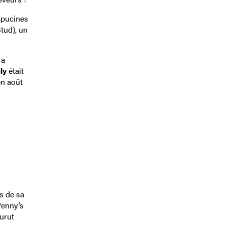
Capucines
tud), un
 a
ly
était
en août
s de sa
enny’s
urut