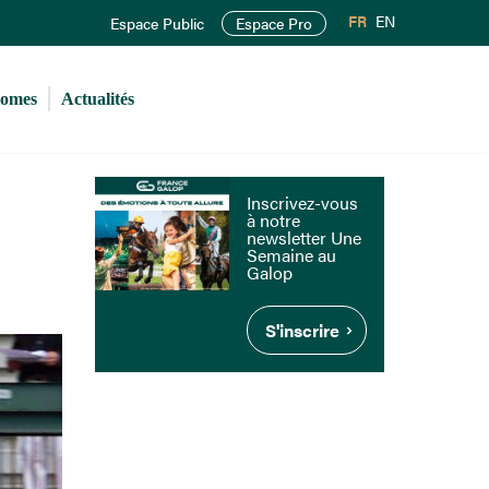
FR
EN
Espace Public
Espace Pro
romes
Actualités
Inscrivez-vous
à notre
newsletter Une
Semaine au
Galop
S'inscrire