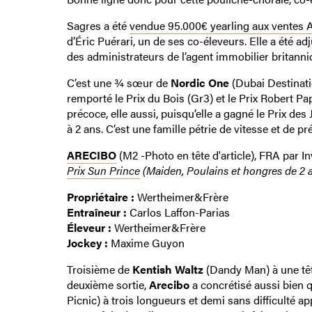
Sagres a été
vendue 95.000€ yearling aux ventes 
d’Éric Puérari, un de ses co-éleveurs. Elle a été
des administrateurs de l’agent immobilier britanniq
C’est une ¾ sœur de
Nordic One
(Dubai Destinati
remporté le Prix du Bois (Gr3) et le Prix Robert P
précoce, elle aussi, puisqu’elle a gagné le Prix des
à 2 ans. C’est une famille pétrie de vitesse et de p
ARECIBO
(M2 -Photo en tête d'article), FRA par In
Prix Sun Prince
(Maiden, Poulains et hongres de 2 an
Propriétaire :
Wertheimer&Frère
Entraîneur :
Carlos Laffon-Parias
Éleveur :
Wertheimer&Frère
Jockey :
Maxime Guyon
Troisième de
Kentish Waltz
(Dandy Man) à une tête
deuxième sortie,
Arecibo
a concrétisé aussi bien q
Picnic) à trois longueurs et demi sans difficulté a