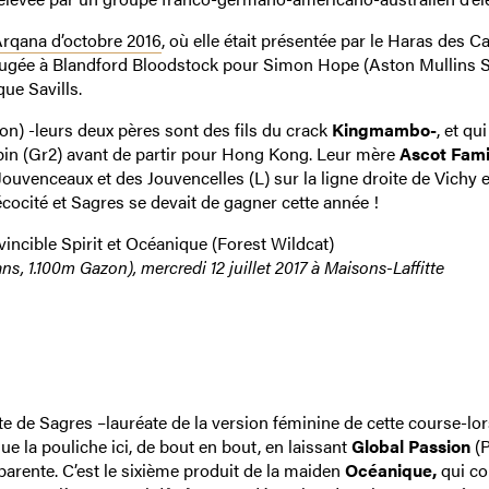
Arqana d’octobre 2016
, où elle était présentée par le Haras des 
 adjugée à Blandford Bloodstock pour Simon Hope (Aston Mullins S
ue Savills.
on) -leurs deux pères sont des fils du crack
Kingmambo-
, et qui
apin (Gr2) avant de partir pour Hong Kong. Leur mère
Ascot Fami
 Jouvenceaux et des Jouvencelles (L) sur la ligne droite de Vichy 
récocité et Sagres se devait de gagner cette année !
vincible Spirit et Océanique (Forest Wildcat)
s, 1.100m Gazon), mercredi 12 juillet 2017 à Maisons-Laffitte
 de Sagres –lauréate de la version féminine de cette course-lor
ue la pouliche ici, de bout en bout, en laissant
Global Passion
(P
pparente. C’est le sixième produit de la maiden
Océanique,
qui co