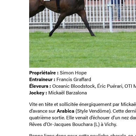
Propriétaire :
Simon Hope
Entraîneur :
Francis Graffard
Éleveurs :
Oceanic Bloodstock, Éric Puérari, OTI 
Jockey :
Mickaël Barzalona
Vite en tête et sollicitée énergiquement par Micka
d’avance sur
Arabica
(Style Vendôme). Cette derniè
quatrième sortie. Elle venait d’échouer d’un nez da
Rêves d’Or-Jacques Bouchara (L) à Vichy.
Bonne ligne donc pour cette pouliche-chorale, co