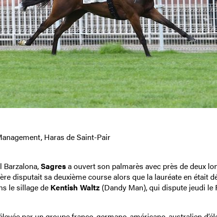
Management, Haras de Saint-Pair
ël Barzalona,
Sagres
a ouvert son palmarès avec près de deux lo
re disputait sa deuxième course alors que la lauréate en était dé
ns le sillage de
Kentish Waltz
(Dandy Man), qui dispute jeudi le 
-élevée par un groupe franco-germano-américano-australien d’él