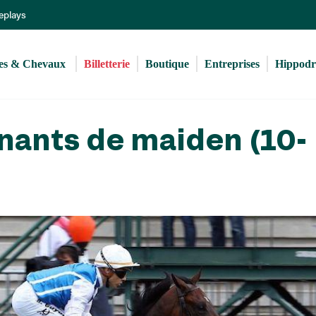
Aller
Replays
au
contenu
principal
s & Chevaux 
Billetterie
Boutique
Entreprises
Hippod
nants de maiden (10-