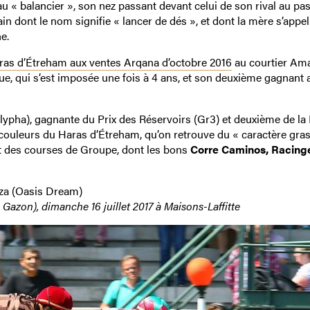
au « balancier », son nez passant devant celui de son rival au pa
ain dont le nom signifie « lancer de dés », et dont la mère s’appel
e.
aras d’Étreham aux ventes Arqana d’octobre 2016
au courtier Am
e, qui s’est imposée une fois à 4 ans, et son deuxième gagnant 
lypha), gagnante du Prix des Réservoirs (Gr3) et deuxième de la
couleurs du Haras d’Étreham, qu’on retrouve du « caractère gras
et des courses de Groupe, dont les bons
Corre Caminos, Racing
uza (Oasis Dream)
 Gazon), dimanche 16 juillet 2017 à Maisons-Laffitte