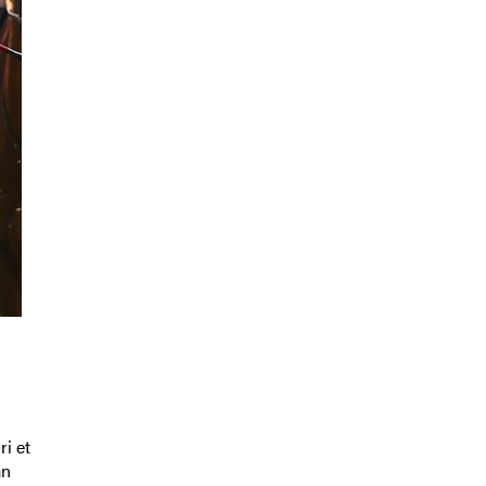
ri et
an