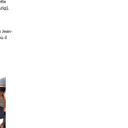
tte
zig),
x Jean-
ù il