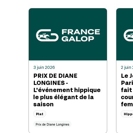
3 juin 2026
2 juin
PRIX DE DIANE
Le 
LONGINES -
Par
L'événement hippique
fait
le plus élégant de la
cou
saison
fem
Plat
Hip
Prix de Diane Longines