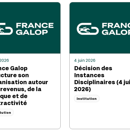
 2026
4 juin 2026
nce Galop
Décision des
ucture son
Instances
anisation autour
Disciplinaires (4 ju
 revenus, de la
2026)
que et de
Institution
tractivité
itution