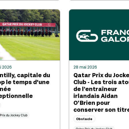
i 2026
28 mai 2026
tilly, capitale du
Qatar Prix du Jock
op le temps d'une
Club - Les trois at
rnée
de l’entraîneur
eptionnelle
irlandais Aidan
O’Brien pour
conserver son titr
Prix du Jockey Club
Obstacle
Qatar Prix du Jockey Club