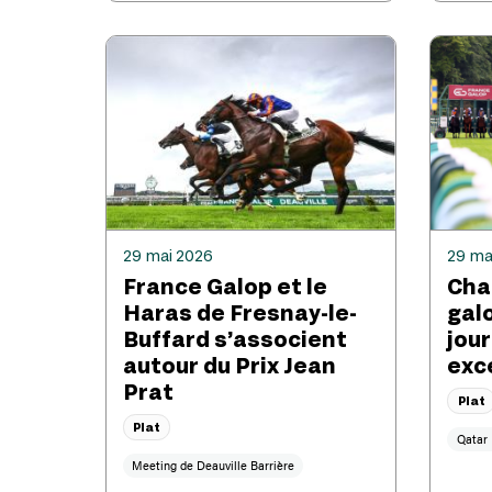
29 mai 2026
29 ma
France Galop et le
Chan
Haras de Fresnay-le-
gal
Buffard s’associent
jou
autour du Prix Jean
exc
Prat
Plat
Plat
Qatar 
Meeting de Deauville Barrière