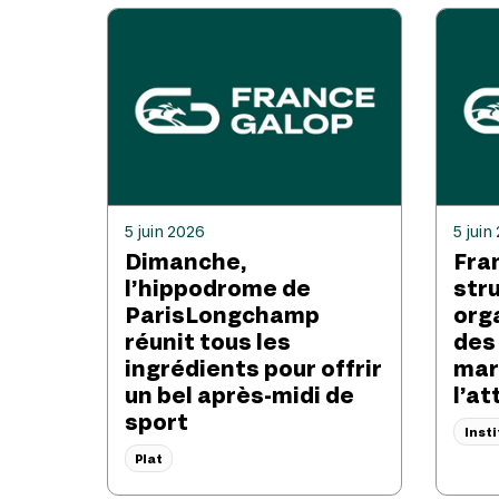
5 juin 2026
5 juin
Dimanche,
Fra
l’hippodrome de
str
ParisLongchamp
org
réunit tous les
des
ingrédients pour offrir
mar
un bel après-midi de
l’at
sport
Inst
Plat