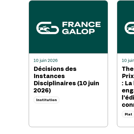
10 juin 2026
10 jui
Décisions des
The
Instances
Pri
Disciplinaires (10 juin
: La
2026)
eng
l’éd
Institution
con
Plat