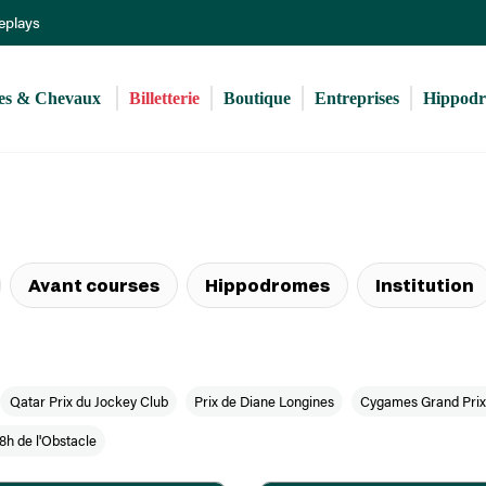
Aller
Replays
au
contenu
principal
s & Chevaux 
Billetterie
Boutique
Entreprises
Hippod
Avant courses
Hippodromes
Institution
Qatar Prix du Jockey Club
Prix de Diane Longines
Cygames Grand Prix
8h de l'Obstacle