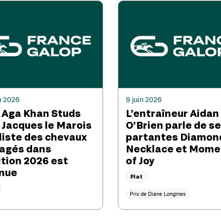
n 2026
9 juin 2026
 Aga Khan Studs
L’entraîneur Aidan
x Jacques le Marois
O’Brien parle de s
 liste des chevaux
partantes Diamon
agés dans
Necklace et Mome
ition 2026 est
of Joy
nue
Plat
Prix de Diane Longines