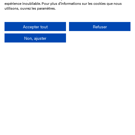
75017 Paris
expérience inoubliable. Pour plus d'informations sur les cookies que nous
utilisons, ouvrez les paramètres.
01 49 10 20 29
Rechercher
Accepter tout
Refuser
Non, ajuster
L'entreprise
Mission France Galop
Gouvernance
Baromètre du Galop
Comptes sociaux
Comprendre les courses
Docuthèque
Métiers
Offres d'emploi
Offres de stage
Appel d'offres