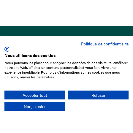
Politique de confidentialité
Nous utilisons des cookies
Nous pouvons les placer pour analyser les données de nos visiteurs, améliorer
15 Boulevard de Douaumont
notre site Web, afficher un contenu personnalisé et vous faire vivre une
75017 Paris
expérience inoubliable. Pour plus d'informations sur les cookies que nous
utilisons, ouvrez les paramètres.
01 49 10 20 29
Rechercher
Accepter tout
Refuser
Non, ajuster
L'entreprise
Mission France Galop