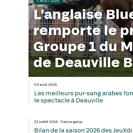
2 AOÛT 2026
L’anglaise Blu
4 AOÛT 2026
22 JUILLET 2026
remporte le p
Groupe 1 du M
de Deauville B
04 août 2026
Les meilleurs pur-sang arabes fon
le spectacle à Deauville
22 juillet 2026, France galop
Bilan de la saison 2026 des JeuXdi