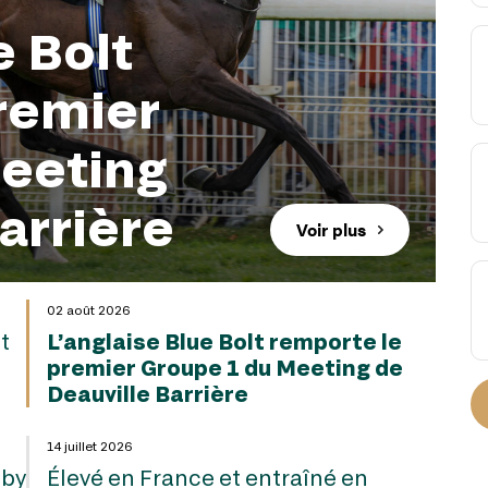
e Bolt
remier
eeting
arrière
Voir plus
02 août 2026
t
L’anglaise Blue Bolt remporte le
premier Groupe 1 du Meeting de
Deauville Barrière
14 juillet 2026
 by
Élevé en France et entraîné en