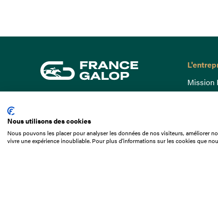
L'entrep
Mission 
Gouvern
15 Boulevard de Douaumont
Baromètr
75017 Paris
Nous utilisons des cookies
Comptes
01 49 10 20 29
Nous pouvons les placer pour analyser les données de nos visiteurs, améliorer not
Comprend
vivre une expérience inoubliable. Pour plus d'informations sur les cookies que nou
Rechercher
Docuthè
Métiers
Offres d
Offres d
Appel d'o
Partenai