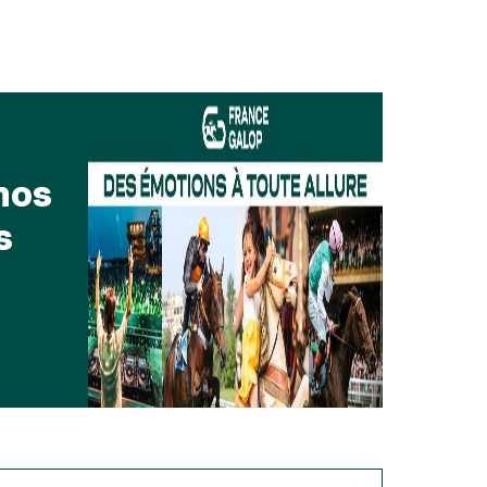
nos
s