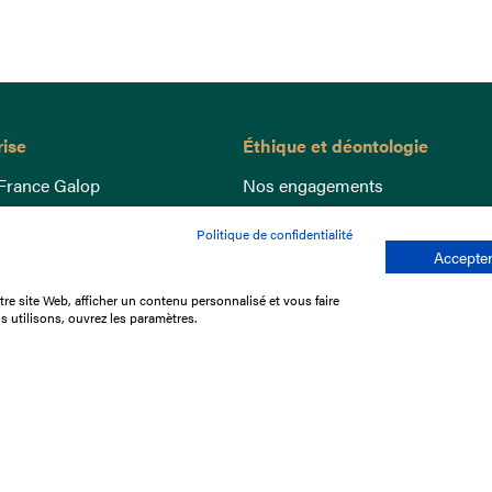
rise
Éthique et déontologie
France Galop
Nos engagements
ance
Lutte anti-dopage
Politique de confidentialité
e du Galop
Bien être equin
Accepter
 sociaux
Index Egalité Femmes-Hommes
re site Web, afficher un contenu personnalisé et vous faire
re les courses
Jeu responsable
s utilisons, ouvrez les paramètres.
que
'emploi
e stage
ffres
res