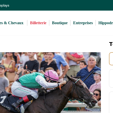
Aller
Replays
au
contenu
principal
s & Chevaux 
Billetterie
Boutique
Entreprises
Hippod
T