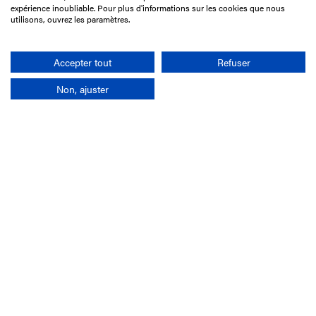
75017 Paris
expérience inoubliable. Pour plus d'informations sur les cookies que nous
utilisons, ouvrez les paramètres.
01 49 10 20 29
Rechercher
Accepter tout
Refuser
Non, ajuster
L'entreprise
Mission France Galop
Gouvernance
Baromètre du Galop
Comptes sociaux
Comprendre les courses
Docuthèque
Métiers
Offres d'emploi
Offres de stage
Appel d'offres