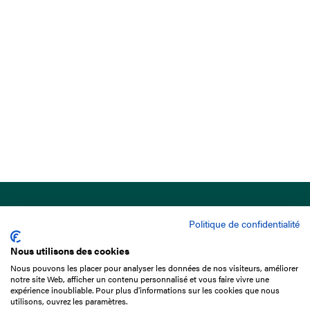
Politique de confidentialité
Nous utilisons des cookies
Nous pouvons les placer pour analyser les données de nos visiteurs, améliorer
15 Boulevard de Douaumont
notre site Web, afficher un contenu personnalisé et vous faire vivre une
75017 Paris
expérience inoubliable. Pour plus d'informations sur les cookies que nous
utilisons, ouvrez les paramètres.
01 49 10 20 29