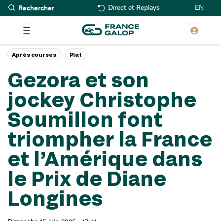
Rechercher
Aller
EN
Direct et Replays
au
contenu
principal
Après courses
Plat
Gezora et son
jockey Christophe
Soumillon font
triompher la France
et l’Amérique dans
le Prix de Diane
Longines