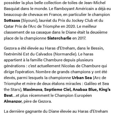
posséder la plus belle collection de toiles de Jean-Michel
Basquiat dans le monde. Le flamboyant Américain a déjà eu
beaucoup de chevaux en France, en particulier le champion
Sottsass
(Siyouni), lauréat du Prix du Jockey Club et du
Qatar Prix de l’Arc de Triomphe en 2020. Le meilleur
classement de sa casaque dans le Diane était la deuxième
place de la championne
Sistercharlie
en 2017.
Gezora a été élevée au Haras d’Etreham, dans le Bessin,
l’extrémité Est du Calvados (Normandie). Le haras
appartient à la famille Chambure depuis plusieurs
générations : c’est actuellement Nicolas de Chambure qui
dirige l’opération. Nombre de grands champions y ont été
élevés, parmi lesquels la championne
Urban Sea
(Arc de
Triomphe et mère de deux étalons miracles : Galileo et Sea
the Stars),
Maximova
,
Septieme Ciel, Anabaa Blue, King’s
Best
…et plus récemment le Champion Européen
Almanzor
, père de Gezora.
La dernière gagnante du Diane élevée au Haras d’Etreham