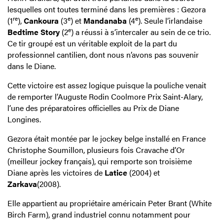
lesquelles ont toutes terminé dans les premières : Gezora
re
e
e
(1
),
Cankoura
(3
) et
Mandanaba
(4
). Seule l’irlandaise
e
Bedtime Story
(2
) a réussi à s’intercaler au sein de ce trio.
Ce tir groupé est un véritable exploit de la part du
professionnel cantilien, dont nous n’avons pas souvenir
dans le Diane.
Cette victoire est assez logique puisque la pouliche venait
de remporter l’Auguste Rodin Coolmore Prix Saint-Alary,
l’une des préparatoires officielles au Prix de Diane
Longines.
Gezora était montée par le jockey belge installé en France
Christophe Soumillon, plusieurs fois Cravache d’Or
(meilleur jockey français), qui remporte son troisième
Diane après les victoires de
Latice
(2004) et
Zarkava
(2008).
Elle appartient au propriétaire américain Peter Brant (White
Birch Farm), grand industriel connu notamment pour