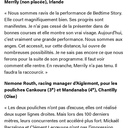
Merrily (non placée), Irlande
« Nous sommes ravis de la performance de Bedtime Story.
Elle court magnifiquement bien. Ses progrès sont
manifestes. Je n'ai pas cessé de la présenter dans de
bonnes courses et elle montre son vrai visage. Aujourd'hui,
c'est vraiment une grande performance. Nous sommes aux
anges. Cet accessit, sur cette distance, lui ouvre de
nombreuses possibilités. Je ne sais pas encore ce que nous
ferons pour la suite de son programme. Il faut voir
comment elle rentre. En revanche, Merrily n'a pas tenu. Il
faudra la raccourcir. »
Nemone Routh, racing manager d’Aiglemont, pour les
e
e
pouliches Cankoura (3
) et Mandanaba (4
), Chantilly
(Oise)
« Les deux pouliches n’ont pas d’excuse, elles ont réalisé
deux super lignes droites. Mais lors des 100 derniers
mètres, leurs concurrentes ont accéléré plus fort. Mickaël
Barzalona et Clément Lecœuvre n’ont pas l’impression