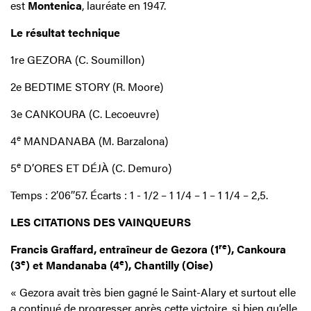
est
Montenica
, lauréate en 1947.
Le résultat technique
1re GEZORA (C. Soumillon)
2e BEDTIME STORY (R. Moore)
3e CANKOURA (C. Lecoeuvre)
e
4
MANDANABA (M. Barzalona)
e
5
D’ORES ET DÉJÀ (C. Demuro)
Temps : 2’06’’57. Écarts : 1 - 1/2 – 1 1/4 – 1 – 1 1/4 – 2,5.
LES CITATIONS DES VAINQUEURS
re
Francis Graffard, entraîneur de Gezora (1
), Cankoura
e
e
(3
) et Mandanaba (4
), Chantilly (Oise)
« Gezora avait très bien gagné le Saint-Alary et surtout elle
a continué de progresser après cette victoire, si bien qu’elle