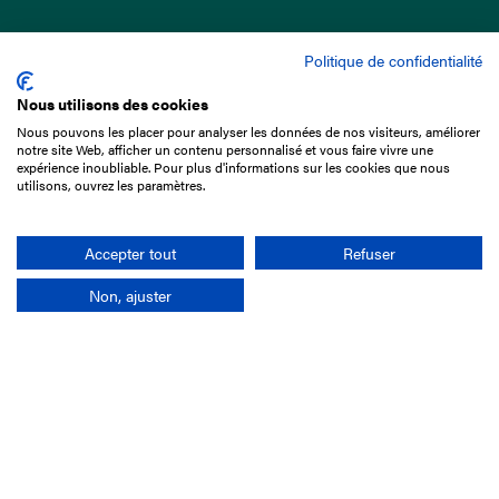
Politique de confidentialité
Nous utilisons des cookies
Nous pouvons les placer pour analyser les données de nos visiteurs, améliorer
15 Boulevard de Douaumont
notre site Web, afficher un contenu personnalisé et vous faire vivre une
75017 Paris
expérience inoubliable. Pour plus d'informations sur les cookies que nous
utilisons, ouvrez les paramètres.
01 49 10 20 29
Rechercher
Accepter tout
Refuser
Non, ajuster
L'entreprise
Mission France Galop
Gouvernance
Baromètre du Galop
Comptes sociaux
Comprendre les courses