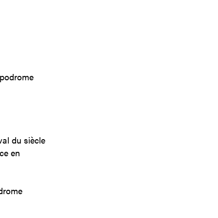
ippodrome
al du siècle
rce en
odrome