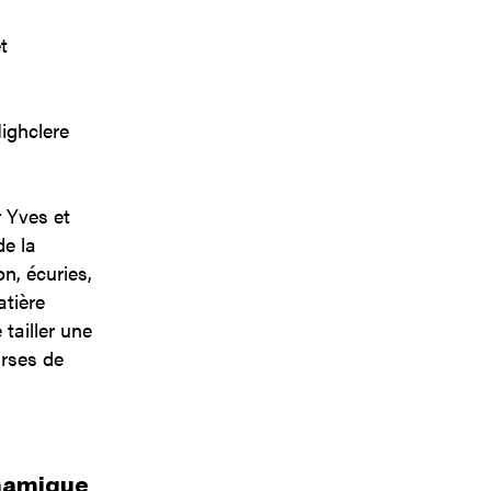
t
Highclere
 Yves et
de la
n, écuries,
atière
tailler une
urses de
ynamique