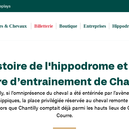
Aller
Replays
au
contenu
principal
s & Chevaux 
Billetterie
Boutique
Entreprises
Hippod
stoire de l'hippodrome et
re d’entrainement de Chan
ly, si l’omniprésence du cheval a été entérinée par l’avè
ippiques, la place privilégiée réservée au cheval remont
alors que Chantilly comptait déjà parmi les hauts lieux de
Courre.