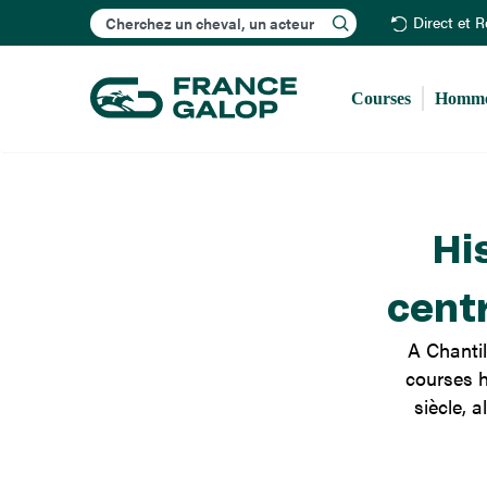
Rechercher
Direct et 
Courses
Homme
Hi
cent
A Chantil
courses h
siècle, 