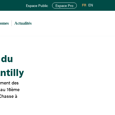
FR
EN
Espace Public
Espace Pro
romes
Actualités
 du
tilly
nement des
e au 16ème
 Chasse à