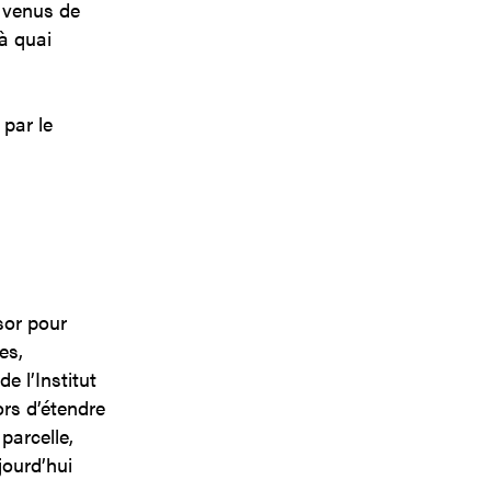
s venus de
 à quai
 par le
sor pour
es,
e l’Institut
rs d’étendre
 parcelle,
jourd’hui