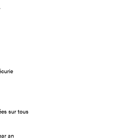
.
écurie
sées sur tous
par an