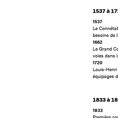
1537 à 17
1537
Le Connétab
besoins de l
1662
Le Grand Con
voies dans l
1720
Louis-Henri
équipages d
1833 à 18
1833
Première cou