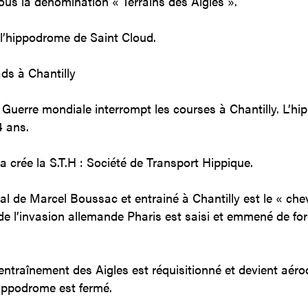
ous la dénomination « Terrains des Aigles ».
 l’hippodrome de Saint Cloud.
ds à Chantilly
 Guerre mondiale interrompt les courses à Chantilly. L’h
4 ans.
 crée la S.T.H : Société de Transport Hippique.
al de Marcel Boussac et entrainé à Chantilly est le « chev
de l’invasion allemande Pharis est saisi et emmené de fo
’entraînement des Aigles est réquisitionné et devient aér
’hippodrome est fermé.