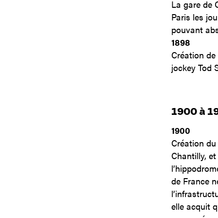
La gare de C
Paris les jo
pouvant abs
1898
Création de 
jockey Tod 
1900 à 1
1900
Création du 
Chantilly, e
l’hippodrome
de France ne
l’infrastruct
elle acquit