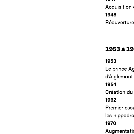
Acquisition
1948
Réouverture 
1953 à 1
1953
Le prince Ag
d’Aiglemont 
1954
Création du 
1962
Premier essa
les hippodr
1970
Augmentatio