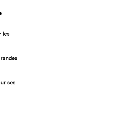
e
 les
grandes
our ses