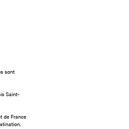
es sont
is Saint-
ut de France
estination.