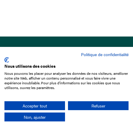
Politique de confidentialité
Nous utilisons des cookies
Nous pouvons les placer pour analyser les données de nos visiteurs, améliorer
15 Boulevard de Douaumont
notre site Web, afficher un contenu personnalisé et vous faire vivre une
75017 Paris
expérience inoubliable. Pour plus d'informations sur les cookies que nous
utilisons, ouvrez les paramètres.
01 49 10 20 29
Rechercher
Accepter tout
Refuser
Non, ajuster
L'entreprise