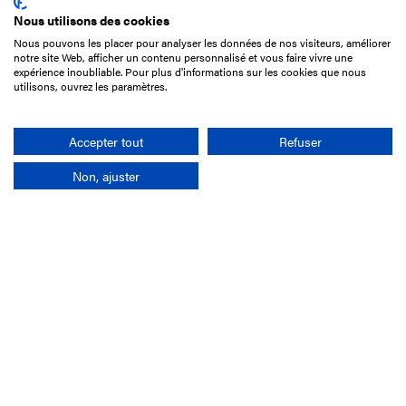
Nous utilisons des cookies
Nous pouvons les placer pour analyser les données de nos visiteurs, améliorer
15 Boulevard de Douaumont
notre site Web, afficher un contenu personnalisé et vous faire vivre une
75017 Paris
expérience inoubliable. Pour plus d'informations sur les cookies que nous
utilisons, ouvrez les paramètres.
01 49 10 20 29
Rechercher
Accepter tout
Refuser
Non, ajuster
L'entreprise
Mission France Galop
Gouvernance
Baromètre du Galop
Comptes sociaux
Comprendre les courses
Docuthèque
Métiers