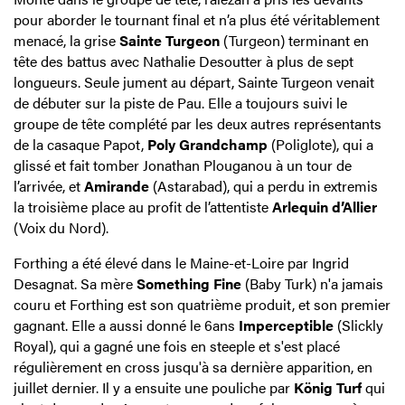
pour aborder le tournant final et n’a plus été véritablement
menacé, la grise
Sainte Turgeon
(Turgeon) terminant en
tête des battus avec Nathalie Desoutter à plus de sept
longueurs. Seule jument au départ, Sainte Turgeon venait
de débuter sur la piste de Pau. Elle a toujours suivi le
groupe de tête complété par les deux autres représentants
de la casaque Papot,
Poly Grandchamp
(Poliglote), qui a
glissé et fait tomber Jonathan Plouganou à un tour de
l’arrivée, et
Amirande
(Astarabad), qui a perdu in extremis
la troisième place au profit de l’attentiste
Arlequin d’Allier
(Voix du Nord).
Forthing a été élevé dans le Maine-et-Loire par Ingrid
Desagnat. Sa mère
Something Fine
(Baby Turk) n'a jamais
couru et Forthing est son quatrième produit, et son premier
gagnant. Elle a aussi donné le 6ans
Imperceptible
(Slickly
Royal), qui a gagné une fois en steeple et s'est placé
régulièrement en cross jusqu'à sa dernière apparition, en
juillet dernier. Il y a ensuite une pouliche par
König Turf
qui