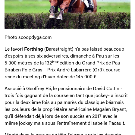
Photo scoopdyga.com
Le favori
Forthing
(Barastraight) n’a pas laissé beaucoup
d’espoirs à ses six adversaires, dimanche à Pau sur les
ème
5 300 mètres de la 132
édition du
Grand Prix de Pau
Biraben Foie Gras – Prix André Labarrère
(Gr3), course-
reine du meeting d’hiver dotée de 145 000 €.
Associé à Geoffrey Ré, le pensionnaire de David Cottin -
trois fois gagnant de la course en tant que jockey- a inscrit
pour la deuxième fois au palmarès du classique béarnais
les couleurs de la propriétaire américaine Magalen Bryant,
qu’il défendait déjà lors de son succès en 2017 avec le
même jockey mais sous l’entraînement d’Isabelle Pacault.
Monté dans le groupe de tête, l’alezan a pris les devants