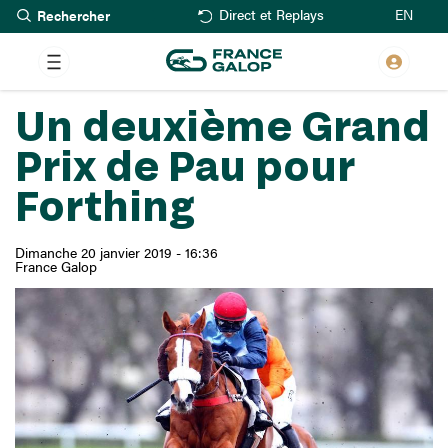
Rechercher
Aller
EN
Direct et Replays
au
contenu
principal
Un deuxième Grand
Prix de Pau pour
Forthing
Dimanche 20 janvier 2019 - 16:36
France Galop