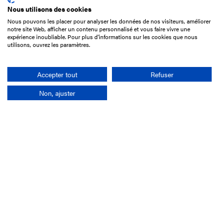
Nous utilisons des cookies
Nous pouvons les placer pour analyser les données de nos visiteurs, améliorer
15 Boulevard de Douaumont
notre site Web, afficher un contenu personnalisé et vous faire vivre une
75017 Paris
expérience inoubliable. Pour plus d'informations sur les cookies que nous
utilisons, ouvrez les paramètres.
01 49 10 20 29
Rechercher
Accepter tout
Refuser
Non, ajuster
L'entreprise
Mission France Galop
Gouvernance
Baromètre du Galop
Comptes sociaux
Comprendre les courses
Docuthèque
Métiers
Offres d'emploi