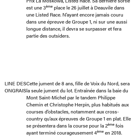
Prix La Moskowa, Listed Race. Sa dernière sortie
ème
est une 3
place le 26 juillet à Deauvile dans
une Listed Race. N’ayant encore jamais couru
dans une épreuve de Groupe 1, ni sur une aussi
longue distance, il devra se surpasser et fera
partie des outsiders.
LINE DES
Cette jument de 8 ans, fille de Voix du Nord, sera
ONGRAIS
la seule jument du lot. Entraînée dans la baie du
Mont Saint-Michel par le tandem Philippe
Chemin et Christophe Herpin, plus habitués aux
courses d’obstacles, notamment aux cross-
country qu’aux épreuves de Groupe 1 en plat. Elle
ème
se présentera dans la course pour la 2
fois
ème
ayant terminé courageusement 4
en 2018.