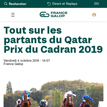
Rechercher
Aller
EN
Direct et Replays
au
contenu
principal
Tout sur les
partants du Qatar
Prix du Cadran 2019
Vendredi 4 octobre 2019 - 14:07
France Galop