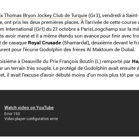
ix Thomas Bryon Jockey Club de Turquie
(Gr3), vendredi à Saint
e, ont pris les deux premières places. À l’arrivée de cette course
ium International (Gr1) du 27 octobre à ParisLongchamp sur la 
ès avoir mené et il a même étendu son avance pour finir avec tro
t de casaque
Royal Crusade
(Shamardal), deuxième devant le fr
rent pour l’écurie Godolphin des frères Al Maktoum de Dubaï.
oisième à Deauville du Prix François Boutin (L) remporté par
Ha
r un terrain très souple. Le protégé de Godolphin avait ensuite é
t, il avait l’excuse d’avoir débuté moins d’un mois plus tôt par 