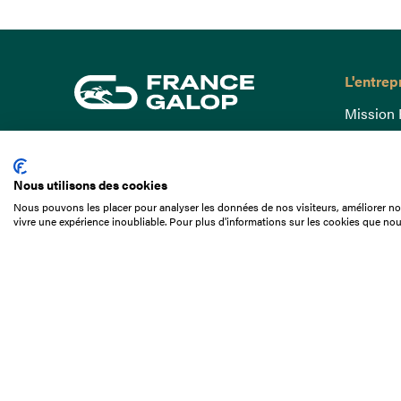
L'entrep
Mission 
Gouvern
15 Boulevard de Douaumont
Baromètr
75017 Paris
Nous utilisons des cookies
Comptes
01 49 10 20 29
Nous pouvons les placer pour analyser les données de nos visiteurs, améliorer not
Comprend
vivre une expérience inoubliable. Pour plus d'informations sur les cookies que nou
Rechercher
Docuthè
Métiers
Offres d
Offres d
Appel d'o
Partenai