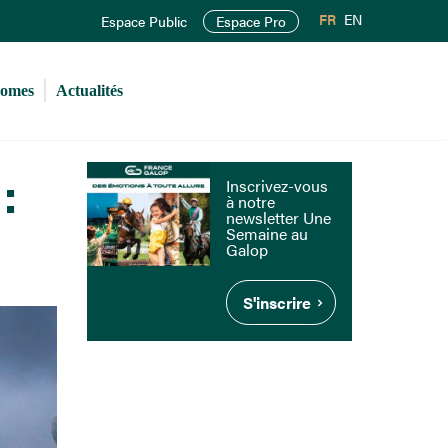
FR
EN
Espace Public
Espace Pro
romes
Actualités
:
Inscrivez-vous
à notre
newsletter Une
Semaine au
Galop
S'inscrire