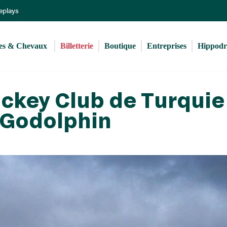
Aller
Replays
au
contenu
principal
s & Chevaux 
Billetterie
Boutique
Entreprises
Hippod
ckey Club de Turquie 
/Godolphin