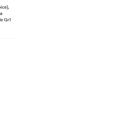
ice),
 a
de Gr1