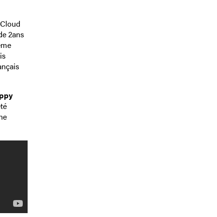
-Cloud
 de 2ans
même
is
ançais
ppy
té
une