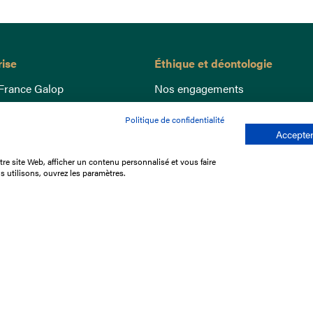
rise
Éthique et déontologie
France Galop
Nos engagements
ance
Lutte anti-dopage
Politique de confidentialité
e du Galop
Bien être equin
Accepter
 sociaux
Index Egalité Femmes-Hommes
re site Web, afficher un contenu personnalisé et vous faire
re les courses
Jeu responsable
s utilisons, ouvrez les paramètres.
que
'emploi
e stage
ffres
res