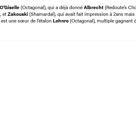
O’Giselle
(Octagonal), qui a déjà donné
Albrecht
(Redoute’s Cho
, et
Zakouski
(Shamardal), qui avait fait impression à 2ans mais
e est une sœur de l’étalon
Lohnro
(Octagonal), multiple gagnant 