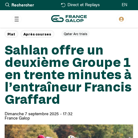
Rechercher
Aller
EN
Direct et Replays
au
contenu
principal
Qatar Arc trials
Plat
Après courses
Sahlan offre un
deuxième Groupe 1
en trente minutes à
l’entraîneur Francis
Graffard
Dimanche 7 septembre 2025 - 17:32
France Galop