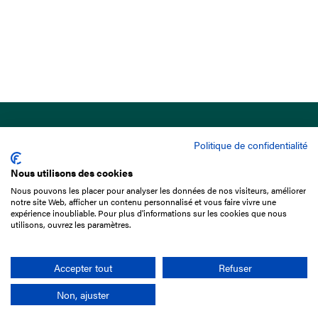
Politique de confidentialité
Nous utilisons des cookies
Nous pouvons les placer pour analyser les données de nos visiteurs, améliorer
15 Boulevard de Douaumont
notre site Web, afficher un contenu personnalisé et vous faire vivre une
75017 Paris
expérience inoubliable. Pour plus d'informations sur les cookies que nous
utilisons, ouvrez les paramètres.
01 49 10 20 29
Rechercher
Accepter tout
Refuser
Non, ajuster
L'entreprise