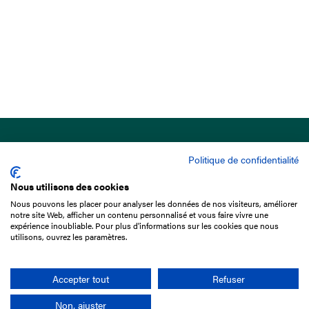
Politique de confidentialité
Nous utilisons des cookies
Nous pouvons les placer pour analyser les données de nos visiteurs, améliorer
15 Boulevard de Douaumont
notre site Web, afficher un contenu personnalisé et vous faire vivre une
75017 Paris
expérience inoubliable. Pour plus d'informations sur les cookies que nous
utilisons, ouvrez les paramètres.
01 49 10 20 29
Rechercher
Accepter tout
Refuser
Non, ajuster