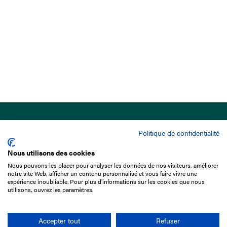
Politique de confidentialité
Nous utilisons des cookies
Nous pouvons les placer pour analyser les données de nos visiteurs, améliorer
15 Boulevard de Douaumont
notre site Web, afficher un contenu personnalisé et vous faire vivre une
75017 Paris
expérience inoubliable. Pour plus d'informations sur les cookies que nous
utilisons, ouvrez les paramètres.
01 49 10 20 29
Rechercher
Accepter tout
Refuser