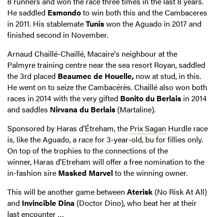
8 runners and won the race three times in the last 8 years.
He saddled
Esmondo
to win both this and the Cambaceres
in 2011. His stablemate
Tunis
won the Aguado in 2017 and
finished second in November.
Arnaud Chaillé-Chaillé, Macaire's neighbour at the
Palmyre training centre near the sea resort Royan, saddled
the 3rd placed
Beaumec de Houelle,
now at stud, in this.
He went on to seize the Cambacérès. Chaillé also won both
races in 2014 with the very gifted
Bonito du Berlais
in 2014
and saddles
Nirvana du Berlais
(Martaline).
Sponsored by Haras d’Étreham, the
Prix Sagan
Hurdle race
is, like the Aguado, a race for 3-year-old, bu for fillies only.
On top of the trophies to the connections of the
winner, Haras d'Etreham will offer a free nomination to the
in-fashion sire
Masked Marvel
to the winning owner.
This will be another game between
Aterisk
(No Risk At All)
and
Invincible Dina
(Doctor Dino), who beat her at their
last encounter …