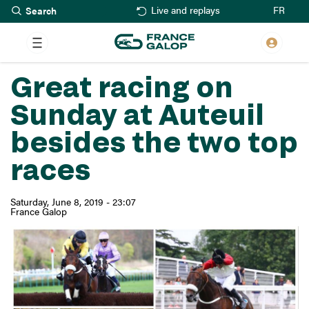
Search
Skip
FR
Live and replays
to
main
content
Great racing on
Sunday at Auteuil
besides the two top
races
Saturday, June 8, 2019 - 23:07
France Galop