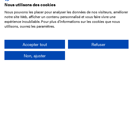
Nous utilisons des cookies
Nous pouvons les placer pour analyser les données de nos visiteurs, améliorer
15 Boulevard de Douaumont
notre site Web, afficher un contenu personnalisé et vous faire vivre une
75017 Paris
expérience inoubliable. Pour plus d'informations sur les cookies que nous
utilisons, ouvrez les paramètres.
+33 1 49 10 20 29
Search
Accepter tout
Refuser
Non, ajuster
Company
France-Galop Mission
Governance
Baromètre du Galop
Social account
Understand the races
Document Library
Our jobs
Job offers