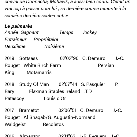
cheval de Donnacha, Mohawk, a aussi bien couru. C'était un
vrai cap à passer pour lui ; sa dernière course remonte à la
semaine dernière seulement. »
Le palmarès
Année Gagnant Temps Jockey
Entraîneur Propriétaire
Deuxième Troisième
2019 Sottsass 02’02’’90 C. Demuro J.-C.
Rouget White Birch Farm Persian
King Motamarris
2018 Study Of Man 02’07’’44 S. Pasquier P.
Bary Flaxman Stables Ireland L.T.D
Patascoy Louis d'Or
2017 Brametot 02’06’’51 C. Demuro J.-C.
Rouget Al Shaqab/G. Augustin-Normand
Waldgeist Recoletos
2016 Almanzor 02’11’’62 J.-B. Eyquem J.-C.