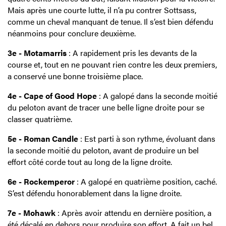
Mais après une courte lutte, il n’a pu contrer Sottsass,
comme un cheval manquant de tenue. Il s’est bien défendu
néanmoins pour conclure deuxième.
3e - Motamarris
: A rapidement pris les devants de la
course et, tout en ne pouvant rien contre les deux premiers,
a conservé une bonne troisième place.
4e - Cape of Good Hope
: A galopé dans la seconde moitié
du peloton avant de tracer une belle ligne droite pour se
classer quatrième.
5e - Roman Candle
: Est parti à son rythme, évoluant dans
la seconde moitié du peloton, avant de produire un bel
effort côté corde tout au long de la ligne droite.
6e - Rockemperor
: A galopé en quatrième position, caché.
S’est défendu honorablement dans la ligne droite.
7e - Mohawk
: Après avoir attendu en dernière position, a
été décalé en dehors pour produire son effort. A fait un bel