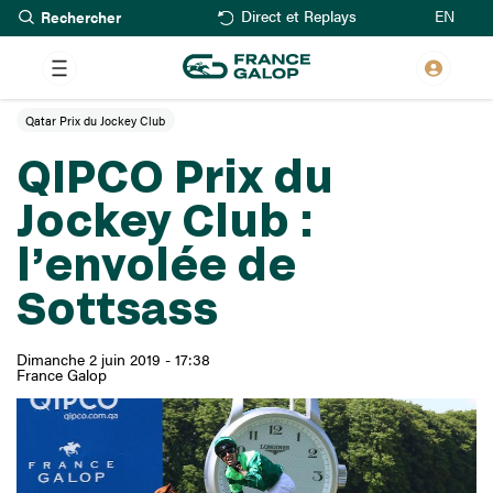
Rechercher
Aller
EN
Direct et Replays
au
contenu
principal
Qatar Prix du Jockey Club
QIPCO Prix du
Jockey Club :
l’envolée de
Sottsass
Dimanche 2 juin 2019 - 17:38
France Galop