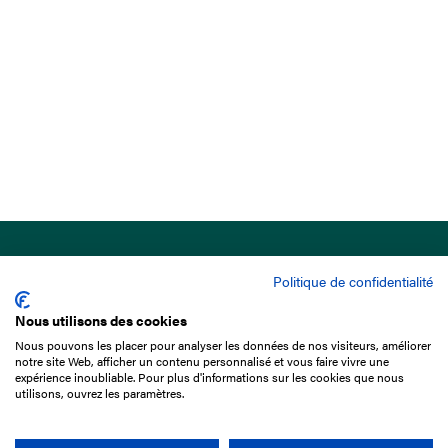
Politique de confidentialité
Nous utilisons des cookies
Nous pouvons les placer pour analyser les données de nos visiteurs, améliorer
15 Boulevard de Douaumont
notre site Web, afficher un contenu personnalisé et vous faire vivre une
75017 Paris
expérience inoubliable. Pour plus d'informations sur les cookies que nous
utilisons, ouvrez les paramètres.
01 49 10 20 29