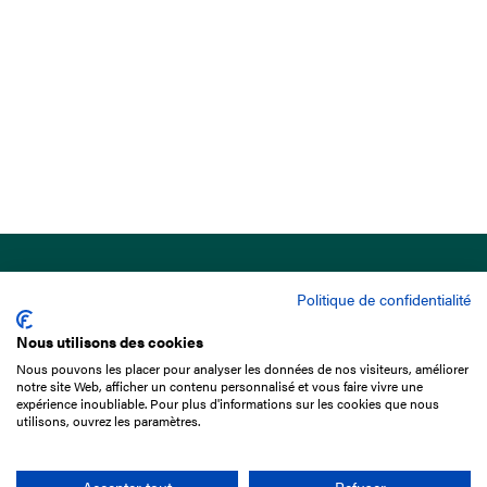
Politique de confidentialité
Nous utilisons des cookies
Nous pouvons les placer pour analyser les données de nos visiteurs, améliorer
15 Boulevard de Douaumont
notre site Web, afficher un contenu personnalisé et vous faire vivre une
75017 Paris
expérience inoubliable. Pour plus d'informations sur les cookies que nous
utilisons, ouvrez les paramètres.
01 49 10 20 29
Rechercher