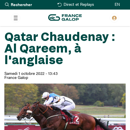
Rechercher
Aller
EN
Direct et Replays
au
contenu
principal
Qatar Chaudenay :
Al Qareem, à
l'anglaise
Samedi 1 octobre 2022 - 13:43
France Galop