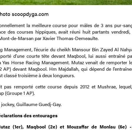
hoto scoopdyga.com
ionnellement la meilleure course pour mâles de 3 ans pur-san
ce des courses hippiques, avait réuni huit partants vendredi, 
é à Mont-de-Marsan par Xavier Thomas-Demeaulte.
ing Management, l’écurie du cheikh Mansour Bin Zayed Al Nahya
porté d’une courte tête devant Maqbool, lui aussi entraîné pa
à Yas Horse Racing Management. Mutaz venait de remporter l
 2 AP) devant Maqbool. Hm Majdallah, qui dépend de l’entraîn
t classé troisième à deux longueurs.
 pas remporté cette course depuis 2012 et Mushrae, lequel,
up (Groupe 1 AP).
 jockey, Guillaume Guedj-Gay.
éclarations des entourages
utaz (1er), Maqbool (2e) et Mouzaffar de Monlau (6e) -