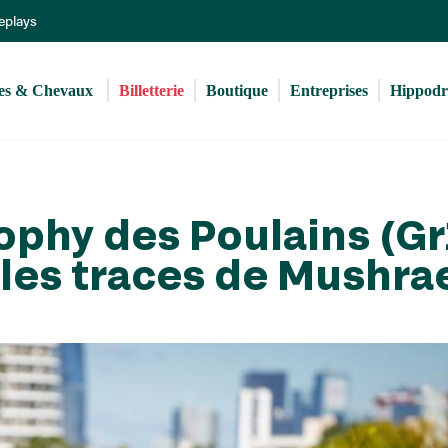
Aller
Replays
au
contenu
principal
s & Chevaux 
Billetterie
Boutique
Entreprises
Hippod
ophy des Poulains (Gr
 les traces de Mushra