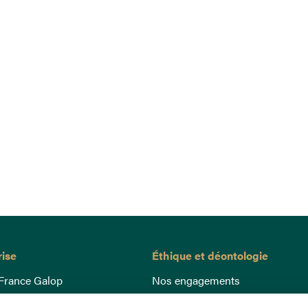
rise
Éthique et déontologie
France Galop
Nos engagements
ance
Lutte anti-dopage