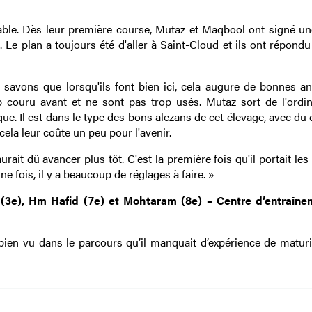
idable. Dès leur première course, Mutaz et Maqbool ont signé u
 Le plan a toujours été d'aller à Saint-Cloud et ils ont répond
savons que lorsqu'ils font bien ici, cela augure de bonnes a
p couru avant et ne sont pas trop usés. Mutaz sort de l'ordin
que. Il est dans le type des bons alezans de cet élevage, avec du 
cela leur coûte un peu pour l'avenir.
rait dû avancer plus tôt. C'est la première fois qu'il portait les
e fois, il y a beaucoup de réglages à faire. »
(3e), Hm Hafid (7e) et Mohtaram (8e) – Centre d’entraîn
en vu dans le parcours qu’il manquait d’expérience de maturit