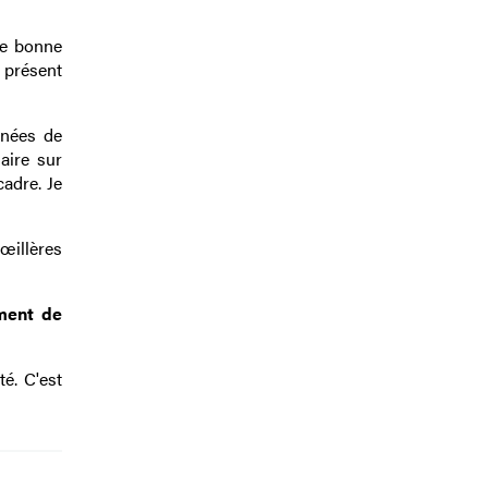
ne bonne
u présent
nnées de
aire sur
cadre. Je
 œillères
ement de
é. C'est