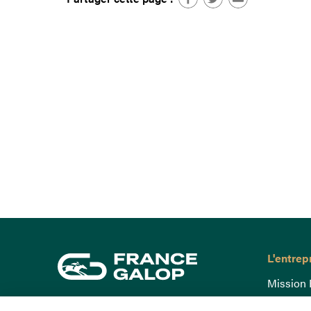
L'entrep
Mission 
Gouvern
15 Boulevard de Douaumont