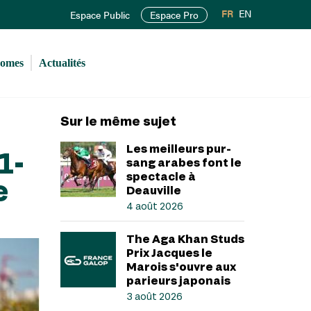
FR
EN
Espace Public
Espace Pro
romes
Actualités
Sur le même sujet
Les meilleurs pur-
1-
sang arabes font le
spectacle à
e
Deauville
4 août 2026
The Aga Khan Studs
Prix Jacques le
Marois s'ouvre aux
parieurs japonais
3 août 2026