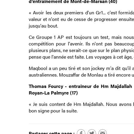
d’entraînement de Mont-de-Marsan (40)
« Avoir les deux premiers d'un Gr1... c'est form
valeur et n'ont eu de cesse de progresser ensuite.
jusqu'au bout.
Ce Groupe 1 AP est toujours un test, mais nous 
compétition pour l'avenir. Ils n'ont pas beaucou
plusieurs plans, ne serait-ce que sur le plan physi
pense que l'année est faite. Les voyages à cet âge, 
Maqbool a un peu tiré et son jockey m'a dit qu'il au
australiennes. Mouzaffar de Monlau a tiré encore un
Thomas Fourcy - entraîneur de Hm Majdallah 
Royan-La Palmyre (17)
« Je suis content de Hm Majdallah. Nous avons bi
bon signe pour la suite.
Partager cette page :