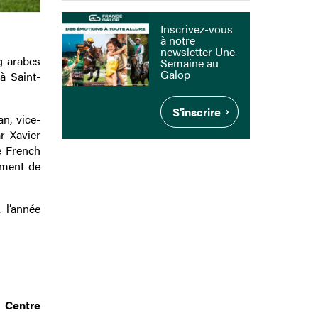
Inscrivez-vous
à notre
newsletter Une
g arabes
Semaine au
Galop
à Saint-
S'inscrire
n, vice-
r Xavier
e French
ement de
 l’année
 Centre