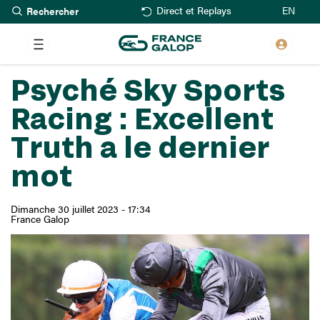
Rechercher
Aller
EN
Direct et Replays
au
contenu
principal
Psyché Sky Sports
Racing : Excellent
Truth a le dernier
mot
Dimanche 30 juillet 2023 - 17:34
France Galop