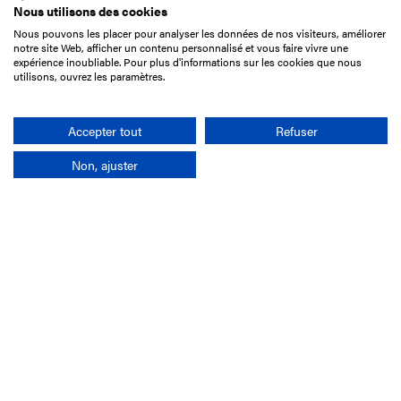
Nous utilisons des cookies
Nous pouvons les placer pour analyser les données de nos visiteurs, améliorer
15 Boulevard de Douaumont
notre site Web, afficher un contenu personnalisé et vous faire vivre une
75017 Paris
expérience inoubliable. Pour plus d'informations sur les cookies que nous
utilisons, ouvrez les paramètres.
01 49 10 20 29
Rechercher
Accepter tout
Refuser
Non, ajuster
L'entreprise
Mission France Galop
Gouvernance
Baromètre du Galop
Comptes sociaux
Comprendre les courses
Docuthèque
Métiers
Offres d'emploi