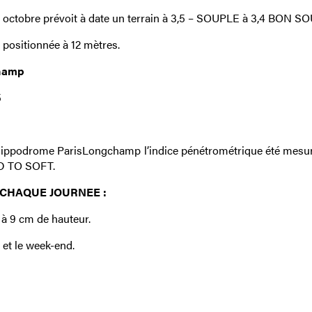
 3 octobre prévoit à date un terrain à 3,5 – SOUPLE à 3,4 BON S
a positionnée à 12 mètres.
champ
5
l’Hippodrome ParisLongchamp l’indice pénétrométrique été mesuré
OD TO SOFT.
CHAQUE JOURNEE :
 à 9 cm de hauteur.
et le week-end.