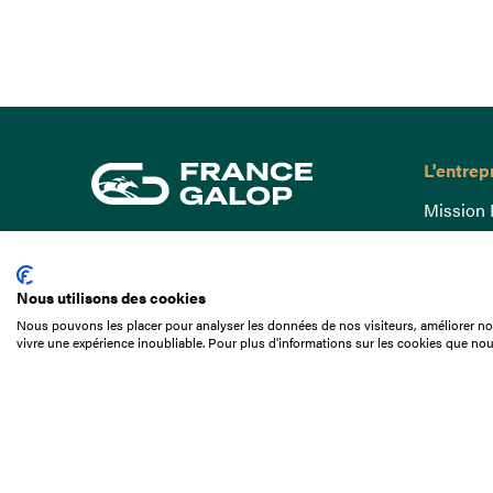
L'entrep
Mission 
Gouvern
15 Boulevard de Douaumont
Baromètr
75017 Paris
Nous utilisons des cookies
Comptes
01 49 10 20 29
Nous pouvons les placer pour analyser les données de nos visiteurs, améliorer not
Comprend
vivre une expérience inoubliable. Pour plus d'informations sur les cookies que nou
Rechercher
Docuthè
Métiers
Offres d
Offres d
Appel d'o