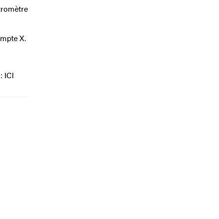
étromètre
ompte X.
 ICI