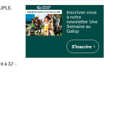
OUPLE.
Inscrivez-vous
à notre
newsletter Une
Semaine au
Galop
S'inscrire
 à 3,7 -