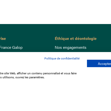
rise
Éthique et déontologie
France Galop
Nos engagements
ance
Lutte anti-dopage
Politique de confidentialité
e du Galop
Bien être equin
Accepter
 sociaux
Index Egalité Femmes-Hommes
re site Web, afficher un contenu personnalisé et vous faire
re les courses
Jeu responsable
s utilisons, ouvrez les paramètres.
que
'emploi
e stage
ffres