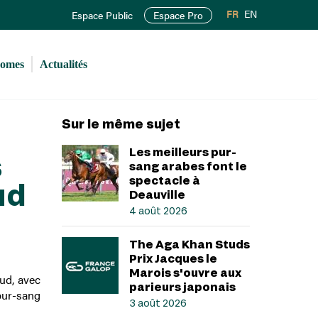
FR
EN
Espace Public
Espace Pro
romes
Actualités
Sur le même sujet
Les meilleurs pur-
s
sang arabes font le
spectacle à
ud
Deauville
4 août 2026
The Aga Khan Studs
Prix Jacques le
Marois s'ouvre aux
ud, avec
parieurs japonais
pur-sang
3 août 2026