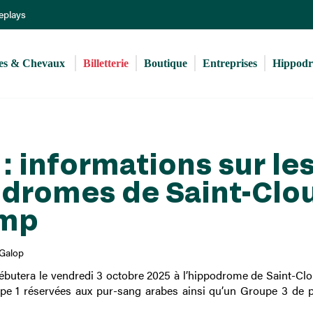
Aller
Replays
au
contenu
principal
s & Chevaux 
Billetterie
Boutique
Entreprises
Hippod
 informations sur le
odromes de Saint-Clo
amp
Galop
ébutera le vendredi 3 octobre 2025 à l’hippodrome de Saint-Clo
e 1 réservées aux pur-sang arabes ainsi qu’un Groupe 3 de 