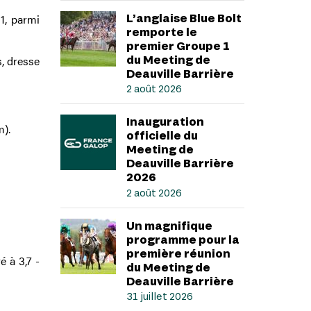
1, parmi
L’anglaise Blue Bolt
remporte le
premier Groupe 1
, dresse
du Meeting de
Deauville Barrière
2 août 2026
Inauguration
m).
officielle du
Meeting de
Deauville Barrière
2026
2 août 2026
Un magnifique
programme pour la
première réunion
 à 3,7 -
du Meeting de
Deauville Barrière
31 juillet 2026