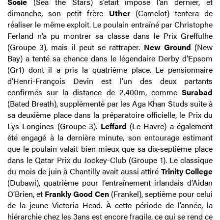
Sosie
(Sea the Stars) s’était imposé l’an dernier, et
dimanche, son petit frère
Uther
(Camelot) tentera de
réaliser le même exploit. Le poulain entraîné par Christophe
Ferland n’a pu montrer sa classe dans le Prix Greffulhe
(Groupe 3), mais il peut se rattraper.
New Ground
(New
Bay) a tenté sa chance dans le légendaire Derby d’Epsom
(Gr1) dont il a pris la quatrième place. Le pensionnaire
d’Henri-François Devin est l’un des deux partants
confirmés sur la distance de 2.400m, comme
Surabad
(Bated Breath), supplémenté par les Aga Khan Studs suite à
sa deuxième place dans la préparatoire officielle, le Prix du
Lys Longines (Groupe 3).
Leffard
(Le Havre) a également
été engagé à la dernière minute, son entourage estimant
que le poulain valait bien mieux que sa dix-septième place
dans le Qatar Prix du Jockey-Club (Groupe 1). Le classique
du mois de juin à Chantilly avait aussi attiré
Trinity College
(Dubawi), quatrième pour l’entraînement irlandais d’Aidan
O’Brien, et
Frankly Good Cen
(Frankel), septième pour celui
de la jeune Victoria Head. À cette période de l’année, la
hiérarchie chez les 3ans est encore fragile, ce qui se rend ce