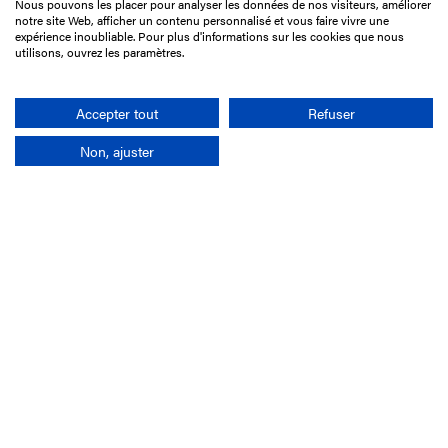
Nous pouvons les placer pour analyser les données de nos visiteurs, améliorer
15 Boulevard de Douaumont
notre site Web, afficher un contenu personnalisé et vous faire vivre une
75017 Paris
expérience inoubliable. Pour plus d'informations sur les cookies que nous
utilisons, ouvrez les paramètres.
01 49 10 20 29
Rechercher
Accepter tout
Refuser
Non, ajuster
L'entreprise
Mission France Galop
Gouvernance
Baromètre du Galop
Comptes sociaux
Comprendre les courses
Docuthèque
Métiers
Offres d'emploi
Offres de stage