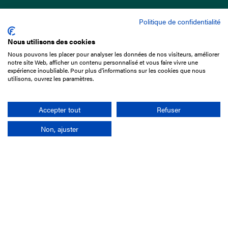
Politique de confidentialité
Nous utilisons des cookies
Nous pouvons les placer pour analyser les données de nos visiteurs, améliorer
15 Boulevard de Douaumont
notre site Web, afficher un contenu personnalisé et vous faire vivre une
75017 Paris
expérience inoubliable. Pour plus d'informations sur les cookies que nous
utilisons, ouvrez les paramètres.
01 49 10 20 29
Rechercher
Accepter tout
Refuser
Non, ajuster
L'entreprise
Mission France Galop
Gouvernance
Baromètre du Galop
Comptes sociaux
Comprendre les courses