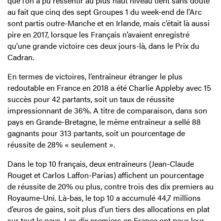
que l’on a pu ressentir au plus haut niveau tient sans doute
au fait que cinq des sept Groupes 1 du week-end de l’Arc
sont partis outre-Manche et en Irlande, mais c’était là aussi
pire en 2017, lorsque les Français n’avaient enregistré
qu’une grande victoire ces deux jours-là, dans le Prix du
Cadran.
En termes de victoires, l’entraîneur étranger le plus
redoutable en France en 2018 a été Charlie Appleby avec 15
succès pour 42 partants, soit un taux de réussite
impressionnant de 36%. A titre de comparaison, dans son
pays en Grande-Bretagne, le même entraîneur a sellé 88
gagnants pour 313 partants, soit un pourcentage de
réussite de 28% « seulement ».
Dans le top 10 français, deux entraîneurs (Jean-Claude
Rouget et Carlos Laffon-Parias) affichent un pourcentage
de réussite de 20% ou plus, contre trois des dix premiers au
Royaume-Uni. Là-bas, le top 10 a accumulé 44,7 millions
d’euros de gains, soit plus d’un tiers des allocations en plat
sur tout le pays. Les dix premiers en France ont pour leur