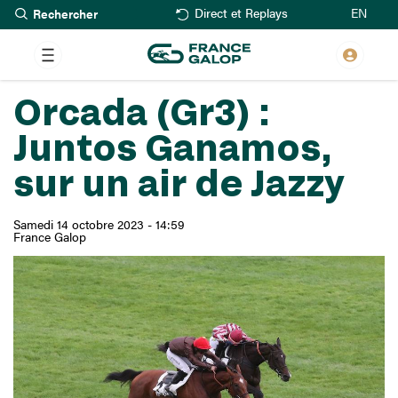
Rechercher
Aller
EN
Direct et Replays
au
contenu
principal
Orcada (Gr3) :
Juntos Ganamos,
sur un air de Jazzy
Samedi 14 octobre 2023 - 14:59
France Galop