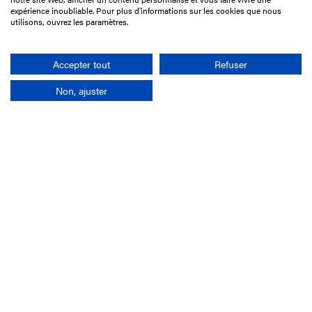
75017 Paris
expérience inoubliable. Pour plus d'informations sur les cookies que nous
utilisons, ouvrez les paramètres.
01 49 10 20 29
Rechercher
Accepter tout
Refuser
Non, ajuster
L'entreprise
Mission France Galop
Gouvernance
Baromètre du Galop
Comptes sociaux
Comprendre les courses
Docuthèque
Métiers
Offres d'emploi
Offres de stage
Appel d'offres