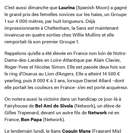
C’est aussi dimanche que
Laurina
(Spanish Moon) a gagné
le grand prix des femelles novices sur les haies, un Groupe
1 sur 4 000 mètres, par huit longueurs. Déjà
impressionnante à Cheltenham, la 5ans est maintenant
invaincue en quatre sorties chez Willie Mullins et elle
remportait-là son premier Groupe 1.
Rappelons qu’elle a été élevée en France non loin de Notre-
Dame-des-Landes en Loire-Atlantique par Alain Clavier,
Roger-Yves et Nicolas Simon. Elle est passée deux fois sur
le ring d’Osarus au Lion d’Angers. Elle a atteint 14 500 €
yearling, puis 8 000 € à 3 ans, lorsque Daniel Allard –dont
elle portait les couleurs en France- s’en est porté acquéreur.
On notera aussi la victoire dans un handicap ce jour-là à
Fairyhouse de
Bel Ami de Sivola
(Network), un élève de
Gilles Trapenard, devant un autre fils de
Network
né en
France,
Bon Papa
(Network).
Le lendemain lundi, le 6ans
Coquin Mans
(Fragrant Mix)