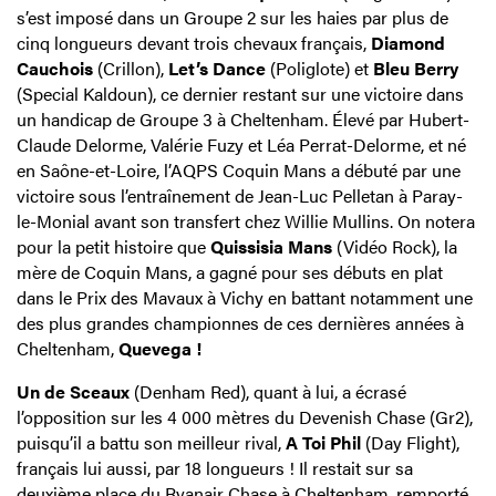
s’est imposé dans un Groupe 2 sur les haies par plus de
cinq longueurs devant trois chevaux français,
Diamond
Cauchois
(Crillon),
Let’s Dance
(Poliglote) et
Bleu Berry
(Special Kaldoun), ce dernier restant sur une victoire dans
un handicap de Groupe 3 à Cheltenham. Élevé par Hubert-
Claude Delorme, Valérie Fuzy et Léa Perrat-Delorme, et né
en Saône-et-Loire, l’AQPS Coquin Mans a débuté par une
victoire sous l’entraînement de Jean-Luc Pelletan à Paray-
le-Monial avant son transfert chez Willie Mullins. On notera
pour la petit histoire que
Quissisia Mans
(Vidéo Rock), la
mère de Coquin Mans, a gagné pour ses débuts en plat
dans le Prix des Mavaux à Vichy en battant notamment une
des plus grandes championnes de ces dernières années à
Cheltenham,
Quevega !
Un de Sceaux
(Denham Red), quant à lui, a écrasé
l’opposition sur les 4 000 mètres du Devenish Chase (Gr2),
puisqu’il a battu son meilleur rival,
A Toi Phil
(Day Flight),
français lui aussi, par 18 longueurs ! Il restait sur sa
deuxième place du Ryanair Chase à Cheltenham, remporté