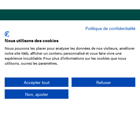
Politique de confidentialité
Nous utilisons des cookies
Nous pouvons les placer pour analyser les données de nos visiteurs, améliorer
15 Boulevard de Douaumont
notre site Web, afficher un contenu personnalisé et vous faire vivre une
75017 Paris
expérience inoubliable. Pour plus d'informations sur les cookies que nous
utilisons, ouvrez les paramètres.
01 49 10 20 29
Rechercher
Accepter tout
Refuser
Non, ajuster
L'entreprise
Mission France Galop
Gouvernance
Baromètre du Galop