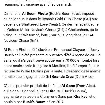
réunions, la troisième ayant lieu ce mardi.
Dimanche,
Al Boum Photo
(Buck’s Boum) s’est imposé
d’une longueur dans le Ryanair Gold Cup Chase (Gr1) aux
dépens de
Shattered Love
(Yeats). Ce dernier avait gagné
le Golden Miller Novice’s Chase (Gr1) à Cheltenham, où le
vainqueur était tombé, battu, sur plus long dans le RSA
Novices’ Chase (Gr1).
Al Boum Photo a été élevé par Emmanuel Clayeux et Jacky
Rauch et il a été présenté aux ventes d’été Arqana de 2015 à
3ans, où il n’a pas trouvé acquéreur à 70 000 €. Tombé lors
de sa seule sortie française à Moulins, il a été exporté pour
l’écurie de Willie Mullins par la suite. Il descend de la même
famille que le gagnant de Gr1
Grands Crus
(Dom Alco).
C’est le premier produit de l’inédite
Al Gane
(Dom Alco),
qui a depuis donné la 5ans
Dite Ou
(Buck’s Boum),
gagnante en steeple à Cluny, une 3ans par
Khalkevi
et un
poulain par
Buck’s Boum
né en 2017.