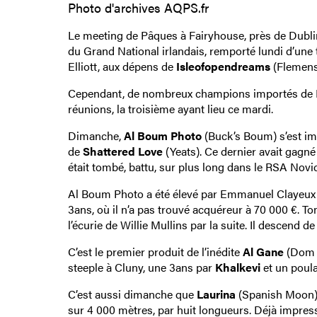
Photo d'archives AQPS.fr
Le meeting de Pâques à Fairyhouse, près de Dublin
du Grand National irlandais, remporté lundi d’une t
Elliott, aux dépens de
Isleofopendreams
(Flemensf
Cependant, de nombreux champions importés de Fra
réunions, la troisième ayant lieu ce mardi.
Dimanche,
Al Boum Photo
(Buck’s Boum) s’est im
de
Shattered Love
(Yeats). Ce dernier avait gagné
était tombé, battu, sur plus long dans le RSA Novi
Al Boum Photo a été élevé par Emmanuel Clayeux et
3ans, où il n’a pas trouvé acquéreur à 70 000 €. To
l’écurie de Willie Mullins par la suite. Il descend
C’est le premier produit de l’inédite
Al Gane
(Dom A
steeple à Cluny, une 3ans par
Khalkevi
et un poul
C’est aussi dimanche que
Laurina
(Spanish Moon) a
sur 4 000 mètres, par huit longueurs. Déjà impres