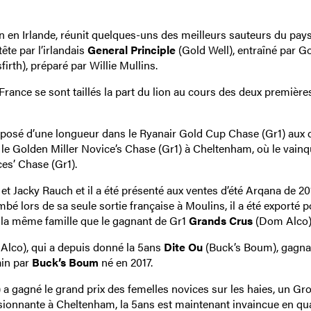
 en Irlande, réunit quelques-uns des meilleurs sauteurs du pay
ête par l’irlandais
General Principle
(Gold Well), entraîné par G
irth), préparé par Willie Mullins.
nce se sont taillés la part du lion au cours des deux première
posé d’une longueur dans le Ryanair Gold Cup Chase (Gr1) aux
 le Golden Miller Novice’s Chase (Gr1) à Cheltenham, où le vain
ces’ Chase (Gr1).
 Jacky Rauch et il a été présenté aux ventes d’été Arqana de 20
mbé lors de sa seule sortie française à Moulins, il a été exporté 
 de la même famille que le gagnant de Gr1
Grands Crus
(Dom Alco)
lco), qui a depuis donné la 5ans
Dite Ou
(Buck’s Boum), gagna
ain par
Buck’s Boum
né en 2017.
 gagné le grand prix des femelles novices sur les haies, un Gr
sionnante à Cheltenham, la 5ans est maintenant invaincue en qu