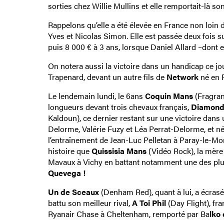
sorties chez Willie Mullins et elle remportait-là s
Rappelons qu’elle a été élevée en France non loin
Yves et Nicolas Simon. Elle est passée deux fois sur
puis 8 000 € à 3 ans, lorsque Daniel Allard –dont e
On notera aussi la victoire dans un handicap ce jo
Trapenard, devant un autre fils de
Network
né en 
Le lendemain lundi, le 6ans
Coquin Mans
(Fragran
longueurs devant trois chevaux français,
Diamond
Kaldoun), ce dernier restant sur une victoire da
Delorme, Valérie Fuzy et Léa Perrat-Delorme, et n
l’entraînement de Jean-Luc Pelletan à Paray-le-Moni
histoire que
Quissisia Mans
(Vidéo Rock), la mère
Mavaux à Vichy en battant notamment une des pl
Quevega !
Un de Sceaux
(Denham Red), quant à lui, a écrasé
battu son meilleur rival,
A Toi Phil
(Day Flight), fra
Ryanair Chase à Cheltenham, remporté par Ba
lko 