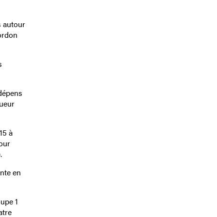
s autour
ordon
s
 dépens
queur
15 à
pour
.
nte en
oupe 1
atre