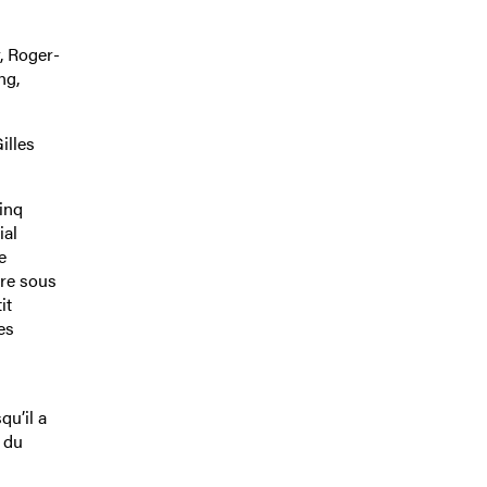
, Roger-
ng,
illes
inq
ial
e
ire sous
it
es
qu’il a
e du