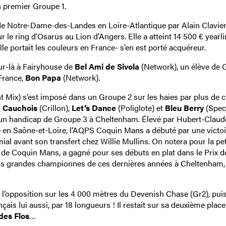
on premier Groupe 1.
 de Notre-Dame-des-Landes en Loire-Atlantique par Alain Clavier
 le ring d’Osarus au Lion d’Angers. Elle a atteint 14 500 € yearli
lle portait les couleurs en France- s’en est porté acquéreur.
ur-là à Fairyhouse de
Bel Ami de Sivola
(Network), un élève de G
France,
Bon Papa
(Network).
t Mix) s’est imposé dans un Groupe 2 sur les haies par plus de c
 Cauchois
(Crillon),
Let’s Dance
(Poliglote) et
Bleu Berry
(Spec
ns un handicap de Groupe 3 à Cheltenham. Élevé par Hubert-Claud
é en Saône-et-Loire, l’AQPS Coquin Mans a débuté par une victo
al avant son transfert chez Willie Mullins. On notera pour la pet
 de Coquin Mans, a gagné pour ses débuts en plat dans le Prix d
us grandes championnes de ces dernières années à Cheltenham,
 l’opposition sur les 4 000 mètres du Devenish Chase (Gr2), puis
nçais lui aussi, par 18 longueurs ! Il restait sur sa deuxième plac
des Flos
…