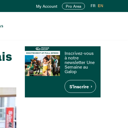
FR
EN
My Account
Pro Area
ws
is
Inscrivez-vous
à notre
newsletter Une
Semaine au
Galop
S'inscrire