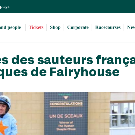
Skip
eplays
to
main
content
and people 
Tickets
Shop
Corporate
Racecourses
Ne
 des sauteurs frança
âques de Fairyhouse