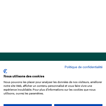
Politique de confidentialité
Nous utilisons des cookies
Nous pouvons les placer pour analyser les données de nos visiteurs, améliorer
15 Boulevard de Douaumont
notre site Web, afficher un contenu personnalisé et vous faire vivre une
75017 Paris
expérience inoubliable. Pour plus d'informations sur les cookies que nous
utilisons, ouvrez les paramètres.
01 49 10 20 29