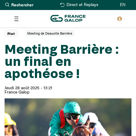
Rechercher
Aller
EN
Direct et Replays
au
contenu
principal
Meeting de Deauville Barrière
Plat
Meeting Barrière :
un final en
apothéose !
Jeudi 28 août 2025 - 13:21
France Galop