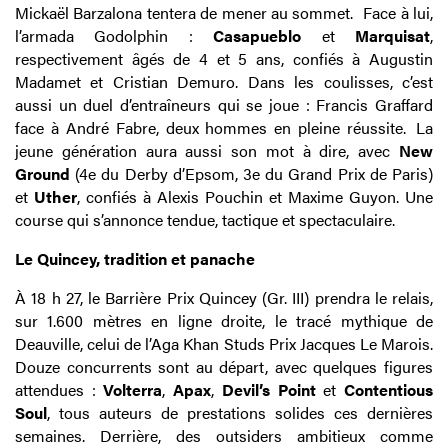
Mickaël Barzalona tentera de mener au sommet. Face à lui,
l’armada Godolphin :
Casapueblo
et
Marquisat
,
respectivement âgés de 4 et 5 ans, confiés à Augustin
Madamet et Cristian Demuro. Dans les coulisses, c’est
aussi un duel d’entraîneurs qui se joue : Francis Graffard
face à André Fabre, deux hommes en pleine réussite. La
jeune génération aura aussi son mot à dire, avec
New
Ground
(4e du Derby d’Epsom, 3e du Grand Prix de Paris)
et
Uther
, confiés à Alexis Pouchin et Maxime Guyon. Une
course qui s’annonce tendue, tactique et spectaculaire.
Le Quincey, tradition et panache
À 18 h 27, le Barrière Prix Quincey (Gr. III) prendra le relais,
sur 1.600 mètres en ligne droite, le tracé mythique de
Deauville, celui de l’Aga Khan Studs Prix Jacques Le Marois.
Douze concurrents sont au départ, avec quelques figures
attendues :
Volterra
,
Apax
,
Devil’s Point
et
Contentious
Soul
, tous auteurs de prestations solides ces dernières
semaines. Derrière, des outsiders ambitieux comme