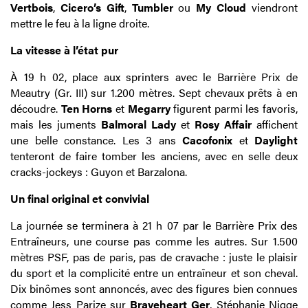
Vertbois
,
Cicero’s Gift
,
Tumbler
ou
My Cloud
viendront
mettre le feu à la ligne droite.
La vitesse à l’état pur
À 19 h 02, place aux sprinters avec le Barrière Prix de
Meautry (Gr. III) sur 1.200 mètres. Sept chevaux prêts à en
découdre.
Ten Horns
et
Megarry
figurent parmi les favoris,
mais les juments
Balmoral Lady
et
Rosy Affair
affichent
une belle constance. Les 3 ans
Cacofonix
et
Daylight
tenteront de faire tomber les anciens, avec en selle deux
cracks-jockeys : Guyon et Barzalona.
Un final original et convivial
La journée se terminera à 21 h 07 par le Barrière Prix des
Entraîneurs, une course pas comme les autres. Sur 1.500
mètres PSF, pas de paris, pas de cravache : juste le plaisir
du sport et la complicité entre un entraîneur et son cheval.
Dix binômes sont annoncés, avec des figures bien connues
comme Jess Parize sur
Braveheart Ger
, Stéphanie Nigge