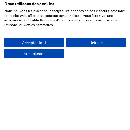
Nous utilisons des cookies
Nous pouvons les placer pour analyser les données de nos visiteurs, améliorer
15 Boulevard de Douaumont
notre site Web, afficher un contenu personnalisé et vous faire vivre une
75017 Paris
expérience inoubliable. Pour plus d'informations sur les cookies que nous
utilisons, ouvrez les paramètres.
01 49 10 20 29
Rechercher
Accepter tout
Refuser
Non, ajuster
L'entreprise
Mission France Galop
Gouvernance
Baromètre du Galop
Comptes sociaux
Comprendre les courses
Docuthèque
Métiers
Offres d'emploi