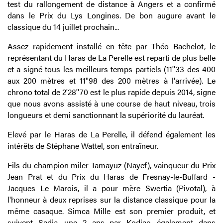
test du rallongement de distance à Angers et a confirmé
dans le Prix du Lys Longines. De bon augure avant le
classique du 14 juillet prochain...
Assez rapidement installé en tête par Théo Bachelot, le
représentant du Haras de La Perelle est reparti de plus belle
et a signé tous les meilleurs temps partiels (11''33 des 400
aux 200 mètres et 11''98 des 200 mètres à l'arrivée). Le
chrono total de 2'28''70 est le plus rapide depuis 2014, signe
que nous avons assisté à une course de haut niveau, trois
longueurs et demi sanctionnant la supériorité du lauréat.
Elevé par le Haras de La Perelle, il défend également les
intérêts de Stéphane Wattel, son entraîneur.
Fils du champion miler Tamayuz (Nayef), vainqueur du Prix
Jean Prat et du Prix du Haras de Fresnay-le-Buffard -
Jacques Le Marois, il a pour mère Swertia (Pivotal), à
l'honneur à deux reprises sur la distance classique pour la
même casaque. Simca Mille est son premier produit, et
suivent Sadia, une 2 ans par Kodiac, également dans