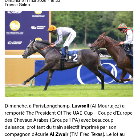
Dimanche 11 mai 2025 - 19:23
France Galop
Dimanche, à ParisLongchamp,
Luwsail
(Al Mourtajez) a
remporté The President Of The UAE Cup – Coupe d’Europe
des Chevaux Arabes (Groupe 1 PA) avec beaucoup
d’aisance, profitant du train sélectif imprimé par son
compagnon d’écurie
Al Zwair
(TM Fred Texas). Le lot au