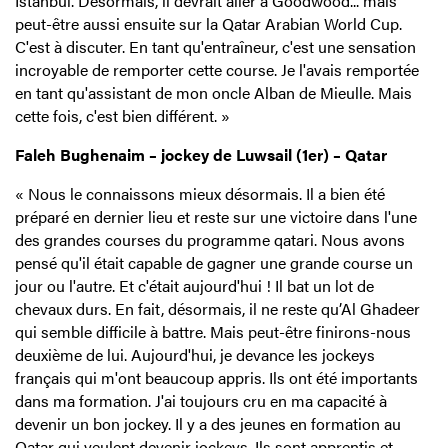
Istanbul. Désormais, il devrait aller à Goodwood... mais
peut-être aussi ensuite sur la Qatar Arabian World Cup.
C'est à discuter. En tant qu'entraîneur, c'est une sensation
incroyable de remporter cette course. Je l'avais remportée
en tant qu'assistant de mon oncle Alban de Mieulle. Mais
cette fois, c'est bien différent. »
Faleh Bughenaim – jockey de Luwsail (1er) – Qatar
« Nous le connaissons mieux désormais. Il a bien été
préparé en dernier lieu et reste sur une victoire dans l'une
des grandes courses du programme qatari. Nous avons
pensé qu'il était capable de gagner une grande course un
jour ou l'autre. Et c'était aujourd'hui ! Il bat un lot de
chevaux durs. En fait, désormais, il ne reste qu’Al Ghadeer
qui semble difficile à battre. Mais peut-être finirons-nous
deuxième de lui. Aujourd'hui, je devance les jockeys
français qui m'ont beaucoup appris. Ils ont été importants
dans ma formation. J'ai toujours cru en ma capacité à
devenir un bon jockey. Il y a des jeunes en formation au
Qatar qui veulent devenir jockeys. Ils sont apprentis et