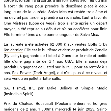
corde avec son 1 à la corde, a fini fort après avoir eu du mal
à sortir du rang pour prendre la deuxième place à deux
longueurs de la lauréate. Salva Mea est restée troisième et
ne devrait pas tarder à prendre sa revanche. L’autre favorite
One Mistress (Lope de Vega), trop allante après un départ
moyen, a été reprise au début et n’a pu accélérer pour finir.
Elle termine 4ème à une bonne longueur de Salva Mea.
La lauréate a été achetée 62 000 € aux ventes Goffs Orby
l’an dernier
. Elle est le huitième et dernier produit de Zenella
(Kyllachy), gagnante de Listed à 2 ans sur le mile et petite
fille d’une gagnante de Gr1 aux USA. Elle a aussi déjà
produit un gagnant de Listed sur la PSF, pour sa rentrée à 3
ans,
Fox Power (Dark Angel), qui n’est plus à ce niveau et
sera vendu en juillet à Tattersalls
.
SAJIR
(m2), IRE par Make Believe et Simple Magic
(Invincible Spirit)
Prix du Château Bouscault
(Poulains entiers et hongres
maidens de 2 ans, 1 300m), mercredi 14 juin 2023, Saint-