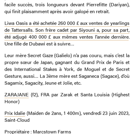
facile succès, trois longueurs devant Pierrefitte (Dariyan),
qui finit plaisamment après avoir galopé en retrait.
Liwa Oasis a été achetée 260 000 £ aux ventes de yearlings
de Tattersalls
.
Son frère cadet par Siyouni a, pour sa part,
été adjugé 400 000 £ aux mêmes ventes l’année dernière
.
Une fille de Dubawi est à suivre…
Leur mère Secret Gaze (Galielo) n’a pas couru, mais c’est la
propre sœur de Japan, gagnant du Grand Prix de Paris et
des International Stakes à York, de Moguel et de Secret
Gesture, aussi… La 3ème mère est Saganeca (Sagace), d’où
Sagamix, Sagacity, Jeune et Jolie, etc.
ZARAJANE
(f2), FRA par Zarak et Santa Louisia (Highest
Honor)
Prix Idalie
(Maiden de 2ans, 1 400m), vendredi 23 juin 2023,
Saint-Cloud
Propriétaire : Marcstown Farms