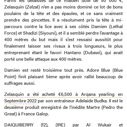
Parmi les délaissés de ce maiden doté de 50 000 €,
Zelasquin (Zelzal) n’en a pas moins dominé ce lot de bons
poulains de la tête et des épaules, et ce sans vraiment
prendre des pincettes. Il a résolument pris la tête à mi-
parcours contre la lice avec à ses côtés Damien (Lethal
Force) et Shadizi (Siyouni), et il a semblé perdre l’avantage à
400 mètres du but mais il s’est ressaisi aussitôt pour
finalement laisser ses rivaux à trois longueurs, le plus
entreprenant étant le favori Hantano (Dubawi), qui avait
porté une belle attaque aux 400 mètres.
Damien est resté troisième tout près. Adore Blue (Blue
Point) finit plaisant 5ème après avoir rallié beaucoup de
suffrages aussi.
Zelasquin a été acheté €6,500 à Arqana yearling en
Septembre 2022
par son entraîneur Adelaide Budka. Il est le
deuxième produit enregistré de l'inédite Martre (Pedro the
Great) à France Galop.
DAIQUIBERRY
(f2), (IRE) par Al Wukair et