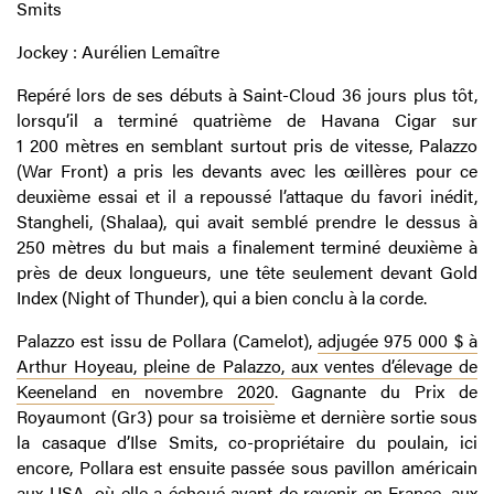
Smits
Jockey : Aurélien Lemaître
Repéré lors de ses débuts à Saint-Cloud 36 jours plus tôt,
lorsqu’il a terminé quatrième de Havana Cigar sur
1 200 mètres en semblant surtout pris de vitesse, Palazzo
(War Front) a pris les devants avec les œillères pour ce
deuxième essai et il a repoussé l’attaque du favori inédit,
Stangheli, (Shalaa), qui avait semblé prendre le dessus à
250 mètres du but mais a finalement terminé deuxième à
près de deux longueurs, une tête seulement devant Gold
Index (Night of Thunder), qui a bien conclu à la corde.
Palazzo est issu de Pollara (Camelot),
adjugée 975 000 $ à
Arthur Hoyeau, pleine de Palazzo, aux ventes d’élevage de
Keeneland en novembre 2020
. Gagnante du Prix de
Royaumont (Gr3) pour sa troisième et dernière sortie sous
la casaque d’Ilse Smits, co-propriétaire du poulain, ici
encore, Pollara est ensuite passée sous pavillon américain
aux USA, où elle a échoué avant de revenir en France, aux