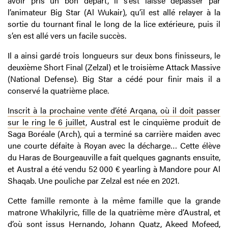
avoir pris un bon départ, il s’est laissé dépasser par
l’animateur Big Star (Al Wukair), qu’il est allé relayer à la
sortie du tournant final le long de la lice extérieure, puis il
s’en est allé vers un facile succès.
Il a ainsi gardé trois longueurs sur deux bons finisseurs, le
deuxième Short Final (Zelzal) et le troisième Attack Massive
(National Defense). Big Star a cédé pour finir mais il a
conservé la quatrième place.
Inscrit à la prochaine vente d’été Arqana, où il doit passer
sur le ring le 6 juillet
, Austral est le cinquième produit de
Saga Boréale (Arch), qui a terminé sa carrière maiden avec
une courte défaite à Royan avec la décharge… Cette élève
du Haras de Bourgeauville a fait quelques gagnants ensuite,
et Austral a été vendu 52 000 € yearling à Mandore pour Al
Shaqab. Une pouliche par Zelzal est née en 2021.
Cette famille remonte à la même famille que la grande
matrone Whakilyric, fille de la quatrième mère d’Austral, et
d’où sont issus Hernando, Johann Quatz, Akeed Mofeed,